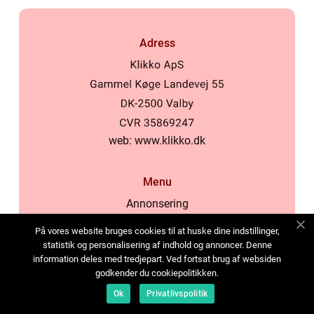
Adress
web:
www.klikko.dk
Menu
Annonsering
Om oss
På vores website bruges cookies til at huske dine indstillinger,
Cookies
statistik og personalisering af indhold og annoncer. Denne
information deles med tredjepart. Ved fortsat brug af websiden
Kontakta oss
godkender du cookiepolitikken.
Sitemap
Ok
Privatlivspolitik