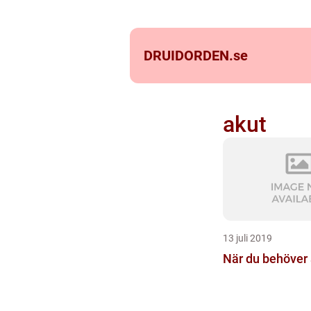
DRUIDORDEN.
se
akut
13 juli 2019
När du behöver 