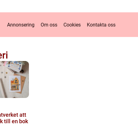
Annonsering
Om oss
Cookies
Kontakta oss
ri
tverket att
till en bok