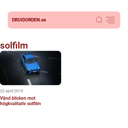
DRUIDORDEN.
se
solfilm
22 april 2019
Vänd blicken mot
högkvalitativ solfilm