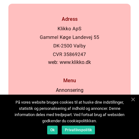
Adress
web:
www.klikko.dk
Menu
Annonsering
Om oss
På vores website bruges cookies til at huske dine indstillinger,
Cookies
statistik og personalisering af indhold og annoncer. Denne
information deles med tredjepart. Ved fortsat brug af websiden
Kontakta oss
godkender du cookiepolitikken.
Sitemap
Ok
Privatlivspolitik