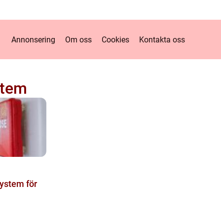
Annonsering
Om oss
Cookies
Kontakta oss
stem
system för