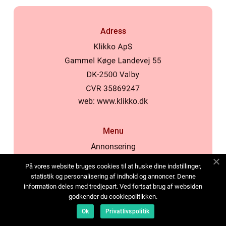
Adress
web:
www.klikko.dk
Menu
Annonsering
Om oss
På vores website bruges cookies til at huske dine indstillinger,
Cookies
statistik og personalisering af indhold og annoncer. Denne
information deles med tredjepart. Ved fortsat brug af websiden
Kontakta oss
godkender du cookiepolitikken.
Sitemap
Ok
Privatlivspolitik