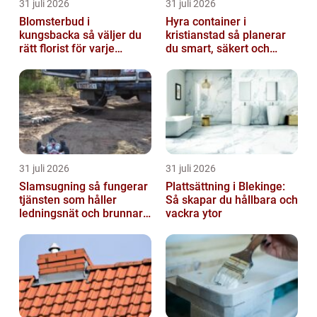
31 juli 2026
31 juli 2026
Blomsterbud i
Hyra container i
kungsbacka så väljer du
kristianstad så planerar
rätt florist för varje
du smart, säkert och
tillfälle
miljövänligt
31 juli 2026
31 juli 2026
Slamsugning så fungerar
Plattsättning i Blekinge:
tjänsten som håller
Så skapar du hållbara och
ledningsnät och brunnar i
vackra ytor
form