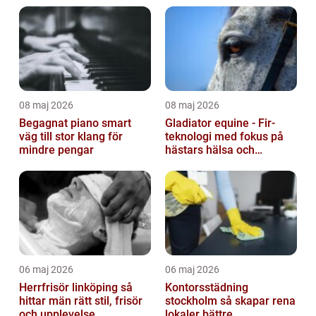
08 maj 2026
08 maj 2026
Begagnat piano smart
Gladiator equine - Fir-
väg till stor klang för
teknologi med fokus på
mindre pengar
hästars hälsa och
välbefinnande
06 maj 2026
06 maj 2026
Herrfrisör linköping så
Kontorsstädning
hittar män rätt stil, frisör
stockholm så skapar rena
och upplevelse
lokaler bättre