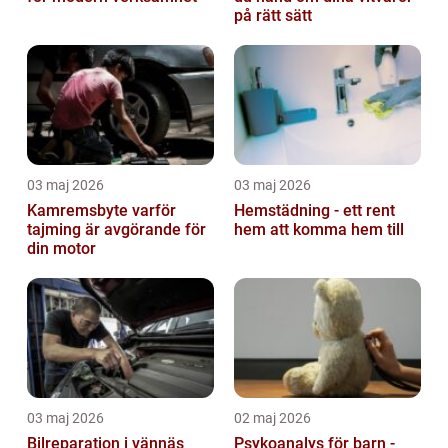
på rätt sätt
03 maj 2026
03 maj 2026
Kamremsbyte varför
Hemstädning - ett rent
tajming är avgörande för
hem att komma hem till
din motor
03 maj 2026
02 maj 2026
Bilreparation i vännäs
Psykoanalys för barn -