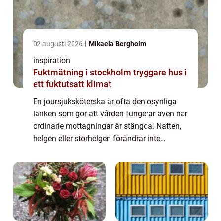
02 augusti 2026
Mikaela Bergholm
inspiration
Fuktmätning i stockholm tryggare hus i
ett fuktutsatt klimat
En joursjuksköterska är ofta den osynliga
länken som gör att vården fungerar även när
ordinarie mottagningar är stängda. Natten,
helgen eller storhelgen förändrar inte
människors behov av vård. Tvärtom. Akuta
symtom, oro hos anhöriga och snabba
förän...