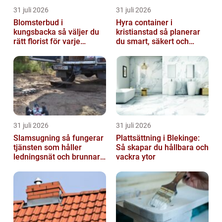
31 juli 2026
31 juli 2026
Blomsterbud i
Hyra container i
kungsbacka så väljer du
kristianstad så planerar
rätt florist för varje
du smart, säkert och
tillfälle
miljövänligt
31 juli 2026
31 juli 2026
Slamsugning så fungerar
Plattsättning i Blekinge:
tjänsten som håller
Så skapar du hållbara och
ledningsnät och brunnar i
vackra ytor
form