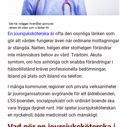
En joursjuksköterska är
ofta den osynliga länken som
gör att vården fungerar även när ordinarie mottagningar
är stängda. Natten, helgen eller storhelgen förändrar
inte människors behov av vård. Tvärtom. Akuta
symtom, oro hos anhöriga och snabba förändringar i
hälsotillstånd kräver professionella bedömningar,
ibland på plats och ibland via telefon.
I många kommuner, regioner och privata verksamheter
är jourorganisationen avgörande för att äldreboenden,
LSS-boenden, socialpsykiatri och ordinärt boende ska
vara trygga dygnet runt. Här spelar joursjuksköterskan
en nyckelroll, både medicinskt och mänskligt.
Vad gör en joursjuksköterska i