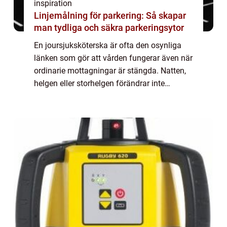
inspiration
Linjemålning för parkering: Så skapar
man tydliga och säkra parkeringsytor
En joursjuksköterska är ofta den osynliga
länken som gör att vården fungerar även när
ordinarie mottagningar är stängda. Natten,
helgen eller storhelgen förändrar inte
människors behov av vård. Tvärtom. Akuta
symtom, oro hos anhöriga och snabba
förän...