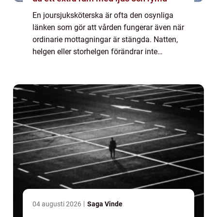
En joursjuksköterska är ofta den osynliga
länken som gör att vården fungerar även när
ordinarie mottagningar är stängda. Natten,
helgen eller storhelgen förändrar inte
människors behov av vård. Tvärtom. Akuta
symtom, oro hos anhöriga och snabba
förän...
04 augusti 2026
Saga Vinde