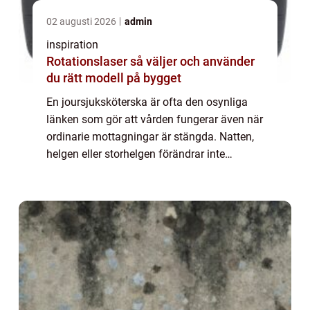
02 augusti 2026
admin
inspiration
Rotationslaser så väljer och använder
du rätt modell på bygget
En joursjuksköterska är ofta den osynliga
länken som gör att vården fungerar även när
ordinarie mottagningar är stängda. Natten,
helgen eller storhelgen förändrar inte
människors behov av vård. Tvärtom. Akuta
symtom, oro hos anhöriga och snabba
förän...