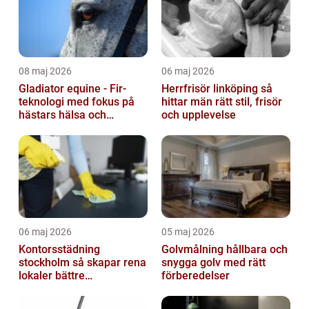
08 maj 2026
06 maj 2026
Gladiator equine - Fir-
Herrfrisör linköping så
teknologi med fokus på
hittar män rätt stil, frisör
hästars hälsa och
och upplevelse
välbefinnande
06 maj 2026
05 maj 2026
Kontorsstädning
Golvmålning hållbara och
stockholm så skapar rena
snygga golv med rätt
lokaler bättre
förberedelser
arbetsdagar