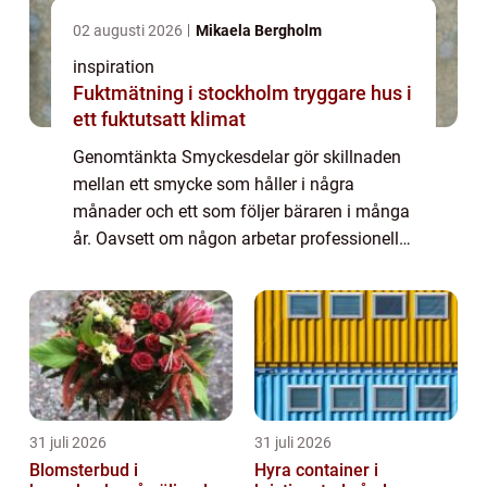
02 augusti 2026
Mikaela Bergholm
inspiration
Fuktmätning i stockholm tryggare hus i
ett fuktutsatt klimat
Genomtänkta Smyckesdelar gör skillnaden
mellan ett smycke som håller i några
månader och ett som följer bäraren i många
år. Oavsett om någon arbetar professionellt
med smyckestillverkning eller skapar på
hobbynivå handlar mycket om valet av rätt
dela...
31 juli 2026
31 juli 2026
Blomsterbud i
Hyra container i