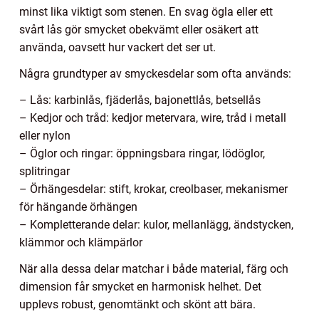
minst lika viktigt som stenen. En svag ögla eller ett
svårt lås gör smycket obekvämt eller osäkert att
använda, oavsett hur vackert det ser ut.
Några grundtyper av smyckesdelar som ofta används:
– Lås: karbinlås, fjäderlås, bajonettlås, betsellås
– Kedjor och tråd: kedjor metervara, wire, tråd i metall
eller nylon
– Öglor och ringar: öppningsbara ringar, lödöglor,
splitringar
– Örhängesdelar: stift, krokar, creolbaser, mekanismer
för hängande örhängen
– Kompletterande delar: kulor, mellanlägg, ändstycken,
klämmor och klämpärlor
När alla dessa delar matchar i både material, färg och
dimension får smycket en harmonisk helhet. Det
upplevs robust, genomtänkt och skönt att bära.