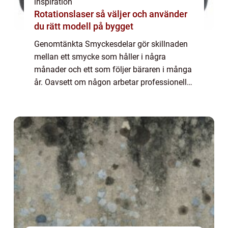
inspiration
Rotationslaser så väljer och använder
du rätt modell på bygget
Genomtänkta Smyckesdelar gör skillnaden
mellan ett smycke som håller i några
månader och ett som följer bäraren i många
år. Oavsett om någon arbetar professionellt
med smyckestillverkning eller skapar på
hobbynivå handlar mycket om valet av rätt
dela...