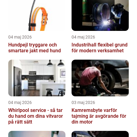
04 maj 2026
04 maj 2026
Hundpejl tryggare och
Industrihall flexibel grund
smartare jakt med hund
för modern verksamhet
04 maj 2026
03 maj 2026
Whirlpool service - så tar
Kamremsbyte varför
du hand om dina vitvaror
tajming är avgörande för
på rätt sätt
din motor