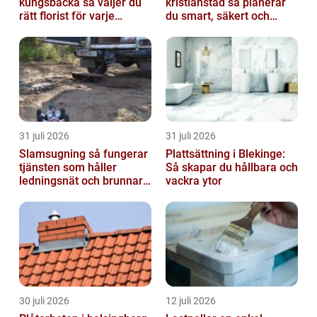
kungsbacka så väljer du
kristianstad så planerar
rätt florist för varje
du smart, säkert och
tillfälle
miljövänligt
31 juli 2026
31 juli 2026
Slamsugning så fungerar
Plattsättning i Blekinge:
tjänsten som håller
Så skapar du hållbara och
ledningsnät och brunnar i
vackra ytor
form
30 juli 2026
12 juli 2026