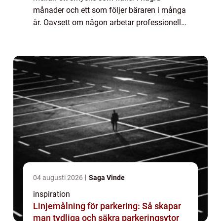
månader och ett som följer bäraren i många
år. Oavsett om någon arbetar professionellt
med smyckestillverkning eller skapar på
hobbynivå handlar mycket om valet av rätt
dela...
04 augusti 2026
Saga Vinde
inspiration
Linjemålning för parkering: Så skapar
man tydliga och säkra parkeringsytor