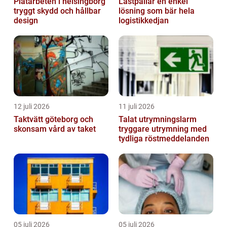
Plåtarbeten i helsingborg
Lastpallar en enkel
tryggt skydd och hållbar
lösning som bär hela
design
logistikkedjan
12 juli 2026
11 juli 2026
Taktvätt göteborg och
Talat utrymningslarm
skonsam vård av taket
tryggare utrymning med
tydliga röstmeddelanden
05 juli 2026
05 juli 2026