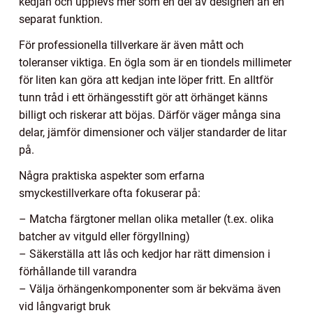
kedjan och upplevs mer som en del av designen än en
separat funktion.
För professionella tillverkare är även mått och
toleranser viktiga. En ögla som är en tiondels millimeter
för liten kan göra att kedjan inte löper fritt. En alltför
tunn tråd i ett örhängesstift gör att örhänget känns
billigt och riskerar att böjas. Därför väger många sina
delar, jämför dimensioner och väljer standarder de litar
på.
Några praktiska aspekter som erfarna
smyckestillverkare ofta fokuserar på:
– Matcha färgtoner mellan olika metaller (t.ex. olika
batcher av vitguld eller förgyllning)
– Säkerställa att lås och kedjor har rätt dimension i
förhållande till varandra
– Välja örhängenkomponenter som är bekväma även
vid långvarigt bruk