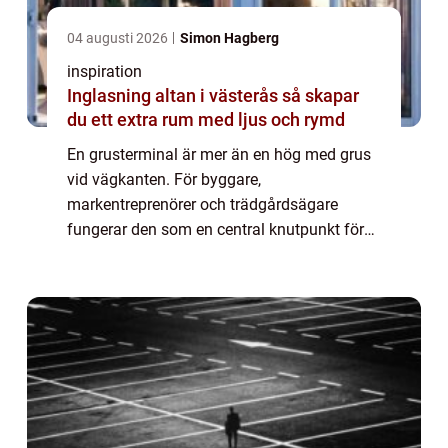
04 augusti 2026
Simon Hagberg
inspiration
Inglasning altan i västerås så skapar
du ett extra rum med ljus och rymd
En grusterminal är mer än en hög med grus
vid vägkanten. För byggare,
markentreprenörer och trädgårdsägare
fungerar den som en central knutpunkt för
allt som har med markmaterial att göra. I
Skåne, med sin snabba utveckling av både
bostäder och infra...