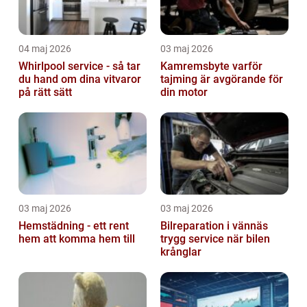
04 maj 2026
03 maj 2026
Whirlpool service - så tar
Kamremsbyte varför
du hand om dina vitvaror
tajming är avgörande för
på rätt sätt
din motor
03 maj 2026
03 maj 2026
Hemstädning - ett rent
Bilreparation i vännäs
hem att komma hem till
trygg service när bilen
krånglar