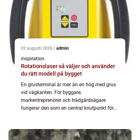
02 augusti 2026
admin
inspiration
Rotationslaser så väljer och använder
du rätt modell på bygget
En grusterminal är mer än en hög med grus
vid vägkanten. För byggare,
markentreprenörer och trädgårdsägare
fungerar den som en central knutpunkt för
allt som har med markmaterial att göra. I
Skåne, med sin snabba utveckling av både
bostäder och infra...