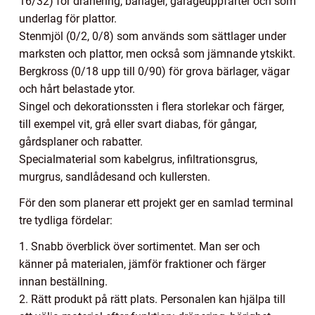
16/32) för dränering, bärlager, garageuppfarter och som
underlag för plattor.
Stenmjöl (0/2, 0/8) som används som sättlager under
marksten och plattor, men också som jämnande ytskikt.
Bergkross (0/18 upp till 0/90) för grova bärlager, vägar
och hårt belastade ytor.
Singel och dekorationssten i flera storlekar och färger,
till exempel vit, grå eller svart diabas, för gångar,
gårdsplaner och rabatter.
Specialmaterial som kabelgrus, infiltrationsgrus,
murgrus, sandlådesand och kullersten.
För den som planerar ett projekt ger en samlad terminal
tre tydliga fördelar:
1. Snabb överblick över sortimentet. Man ser och
känner på materialen, jämför fraktioner och färger
innan beställning.
2. Rätt produkt på rätt plats. Personalen kan hjälpa till