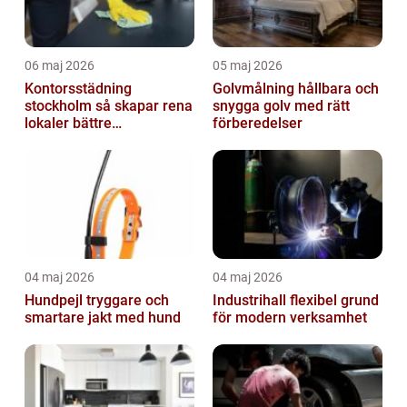
06 maj 2026
05 maj 2026
Kontorsstädning
Golvmålning hållbara och
stockholm så skapar rena
snygga golv med rätt
lokaler bättre
förberedelser
arbetsdagar
04 maj 2026
04 maj 2026
Hundpejl tryggare och
Industrihall flexibel grund
smartare jakt med hund
för modern verksamhet