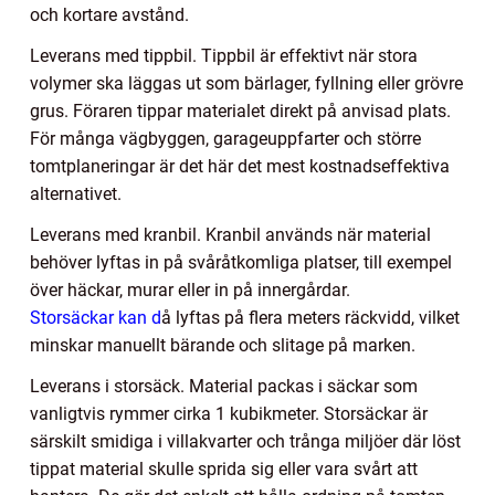
och kortare avstånd.
Leverans med tippbil. Tippbil är effektivt när stora
volymer ska läggas ut som bärlager, fyllning eller grövre
grus. Föraren tippar materialet direkt på anvisad plats.
För många vägbyggen, garageuppfarter och större
tomtplaneringar är det här det mest kostnadseffektiva
alternativet.
Leverans med kranbil. Kranbil används när material
behöver lyftas in på svåråtkomliga platser, till exempel
över häckar, murar eller in på innergårdar.
Storsäckar kan d
å lyftas på flera meters räckvidd, vilket
minskar manuellt bärande och slitage på marken.
Leverans i storsäck. Material packas i säckar som
vanligtvis rymmer cirka 1 kubikmeter. Storsäckar är
särskilt smidiga i villakvarter och trånga miljöer där löst
tippat material skulle sprida sig eller vara svårt att