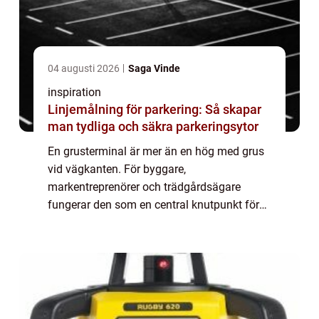
04 augusti 2026
Saga Vinde
inspiration
Linjemålning för parkering: Så skapar
man tydliga och säkra parkeringsytor
En grusterminal är mer än en hög med grus
vid vägkanten. För byggare,
markentreprenörer och trädgårdsägare
fungerar den som en central knutpunkt för
allt som har med markmaterial att göra. I
Skåne, med sin snabba utveckling av både
bostäder och infra...