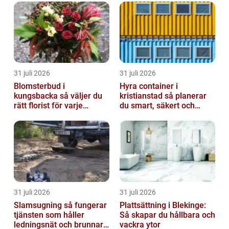
Skåne, med sin snabba utveckling av både
bostäder och infra...
31 juli 2026
31 juli 2026
Blomsterbud i
Hyra container i
kungsbacka så väljer du
kristianstad så planerar
rätt florist för varje
du smart, säkert och
tillfälle
miljövänligt
31 juli 2026
31 juli 2026
Slamsugning så fungerar
Plattsättning i Blekinge:
tjänsten som håller
Så skapar du hållbara och
ledningsnät och brunnar i
vackra ytor