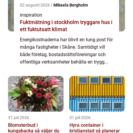
02 augusti 2026
Mikaela Bergholm
inspiration
Fuktmätning i stockholm tryggare hus i
ett fuktutsatt klimat
Energikostnaderna har blivit en tung post för
många fastigheter i Skåne. Samtidigt vill
både företag, bostadsrättsföreningar och
offentliga verksamheter behålla en trygg
och behaglig inomhusmiljö. Nyckeln ligger
sällan i en enskild stor investering, ...
31 juli 2026
31 juli 2026
Blomsterbud i
Hyra container i
kungsbacka så väljer du
kristianstad så planerar