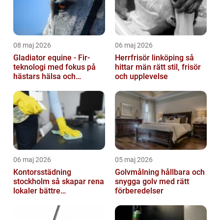
08 maj 2026
06 maj 2026
Gladiator equine - Fir-
Herrfrisör linköping så
teknologi med fokus på
hittar män rätt stil, frisör
hästars hälsa och
och upplevelse
välbefinnande
06 maj 2026
05 maj 2026
Kontorsstädning
Golvmålning hållbara och
stockholm så skapar rena
snygga golv med rätt
lokaler bättre
förberedelser
arbetsdagar