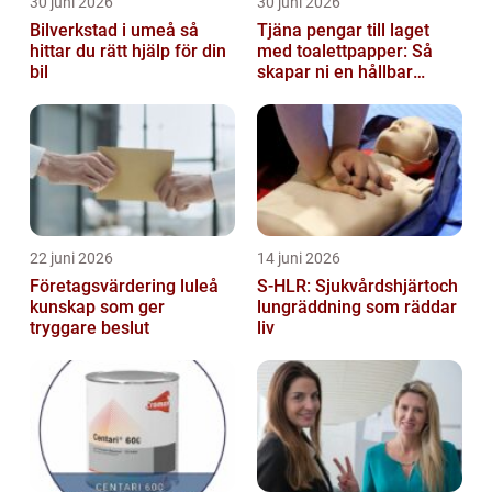
30 juni 2026
30 juni 2026
Bilverkstad i umeå så
Tjäna pengar till laget
hittar du rätt hjälp för din
med toalettpapper: Så
bil
skapar ni en hållbar
lagkassa
22 juni 2026
14 juni 2026
Företagsvärdering luleå
S-HLR: Sjukvårdshjärtoch
kunskap som ger
lungräddning som räddar
tryggare beslut
liv