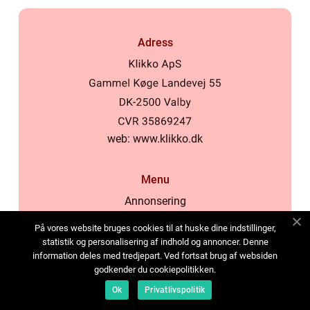
Adress
web:
www.klikko.dk
Menu
Annonsering
Om oss
På vores website bruges cookies til at huske dine indstillinger,
Cookies
statistik og personalisering af indhold og annoncer. Denne
information deles med tredjepart. Ved fortsat brug af websiden
Kontakta oss
godkender du cookiepolitikken.
Sitemap
Ok
Privatlivspolitik