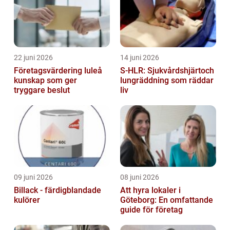
22 juni 2026
14 juni 2026
Företagsvärdering luleå
S-HLR: Sjukvårdshjärtoch
kunskap som ger
lungräddning som räddar
tryggare beslut
liv
09 juni 2026
08 juni 2026
Billack - färdigblandade
Att hyra lokaler i
kulörer
Göteborg: En omfattande
guide för företag