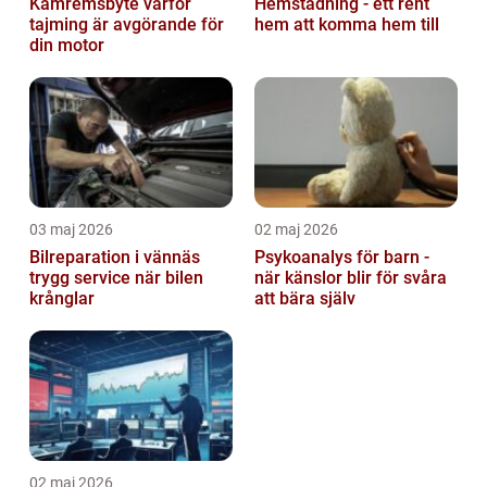
Kamremsbyte varför
Hemstädning - ett rent
tajming är avgörande för
hem att komma hem till
din motor
03 maj 2026
02 maj 2026
Bilreparation i vännäs
Psykoanalys för barn -
trygg service när bilen
när känslor blir för svåra
krånglar
att bära själv
02 maj 2026