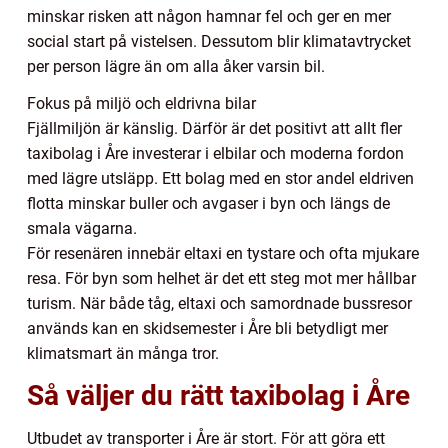
minskar risken att någon hamnar fel och ger en mer
social start på vistelsen. Dessutom blir klimatavtrycket
per person lägre än om alla åker varsin bil.
Fokus på miljö och eldrivna bilar
Fjällmiljön är känslig. Därför är det positivt att allt fler
taxibolag i Åre investerar i elbilar och moderna fordon
med lägre utsläpp. Ett bolag med en stor andel eldriven
flotta minskar buller och avgaser i byn och längs de
smala vägarna.
För resenären innebär eltaxi en tystare och ofta mjukare
resa. För byn som helhet är det ett steg mot mer hållbar
turism. När både tåg, eltaxi och samordnade bussresor
används kan en skidsemester i Åre bli betydligt mer
klimatsmart än många tror.
Så väljer du rätt taxibolag i Åre
Utbudet av transporter i Åre är stort. För att göra ett