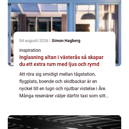
04 augusti 2026
Simon Hagberg
inspiration
Inglasning altan i västerås så skapar
du ett extra rum med ljus och rymd
Att röra sig smidigt mellan tågstation,
flygplats, boende och skidbackar är en
nyckel till en lugn och njutbar vistelse i Åre.
Många resenärer väljer därför taxi som sitt
primära färdmedel. Med Åre taxi får du en
flexibel lösning som fungerar lika br...