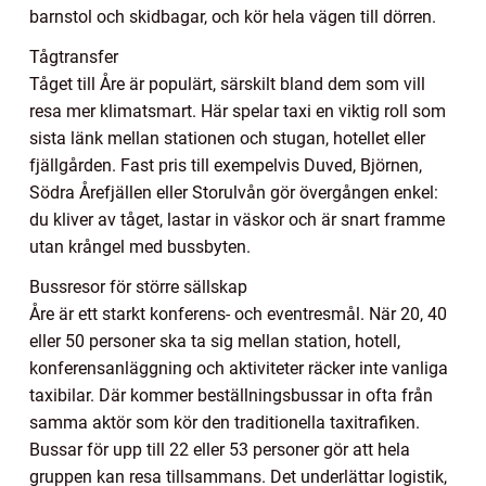
barnstol och skidbagar, och kör hela vägen till dörren.
Tågtransfer
Tåget till Åre är populärt, särskilt bland dem som vill
resa mer klimatsmart. Här spelar taxi en viktig roll som
sista länk mellan stationen och stugan, hotellet eller
fjällgården. Fast pris till exempelvis Duved, Björnen,
Södra Årefjällen eller Storulvån gör övergången enkel:
du kliver av tåget, lastar in väskor och är snart framme
utan krångel med bussbyten.
Bussresor för större sällskap
Åre är ett starkt konferens- och eventresmål. När 20, 40
eller 50 personer ska ta sig mellan station, hotell,
konferensanläggning och aktiviteter räcker inte vanliga
taxibilar. Där kommer beställningsbussar in ofta från
samma aktör som kör den traditionella taxitrafiken.
Bussar för upp till 22 eller 53 personer gör att hela
gruppen kan resa tillsammans. Det underlättar logistik,