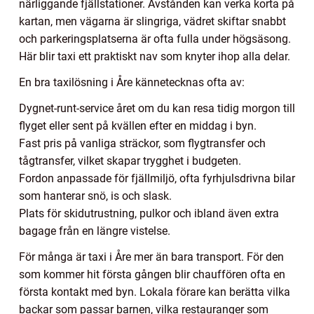
närliggande fjällstationer. Avstånden kan verka korta på
kartan, men vägarna är slingriga, vädret skiftar snabbt
och parkeringsplatserna är ofta fulla under högsäsong.
Här blir taxi ett praktiskt nav som knyter ihop alla delar.
En bra taxilösning i Åre kännetecknas ofta av:
Dygnet-runt-service året om du kan resa tidig morgon till
flyget eller sent på kvällen efter en middag i byn.
Fast pris på vanliga sträckor, som flygtransfer och
tågtransfer, vilket skapar trygghet i budgeten.
Fordon anpassade för fjällmiljö, ofta fyrhjulsdrivna bilar
som hanterar snö, is och slask.
Plats för skidutrustning, pulkor och ibland även extra
bagage från en längre vistelse.
För många är taxi i Åre mer än bara transport. För den
som kommer hit första gången blir chauffören ofta en
första kontakt med byn. Lokala förare kan berätta vilka
backar som passar barnen, vilka restauranger som