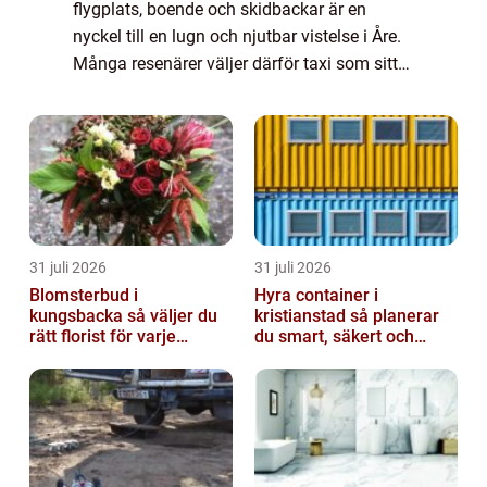
flygplats, boende och skidbackar är en
nyckel till en lugn och njutbar vistelse i Åre.
Många resenärer väljer därför taxi som sitt
primära färdmedel. Med Åre taxi får du en
flexibel lösning som fungerar lika br...
31 juli 2026
31 juli 2026
Blomsterbud i
Hyra container i
kungsbacka så väljer du
kristianstad så planerar
rätt florist för varje
du smart, säkert och
tillfälle
miljövänligt