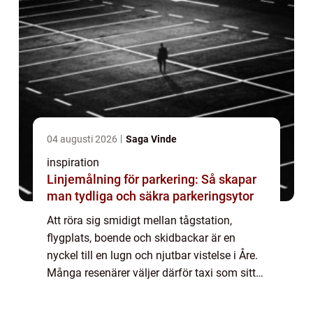
04 augusti 2026
Saga Vinde
inspiration
Linjemålning för parkering: Så skapar
man tydliga och säkra parkeringsytor
Att röra sig smidigt mellan tågstation,
flygplats, boende och skidbackar är en
nyckel till en lugn och njutbar vistelse i Åre.
Många resenärer väljer därför taxi som sitt
primära färdmedel. Med Åre taxi får du en
flexibel lösning som fungerar lika br...