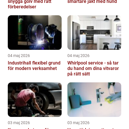
snygga golv med rätt
smartare jakt med hund
förberedelser
04 maj 2026
04 maj 2026
Industrihall flexibel grund
Whirlpool service - så tar
för modern verksamhet
du hand om dina vitvaror
på rätt sätt
03 maj 2026
03 maj 2026