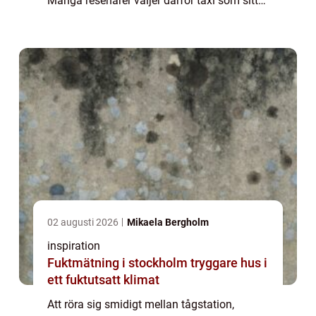
Många resenärer väljer därför taxi som sitt
primära färdmedel. Med Åre taxi får du en
flexibel lösning som fungerar lika br...
02 augusti 2026
Mikaela Bergholm
inspiration
Fuktmätning i stockholm tryggare hus i
ett fuktutsatt klimat
Att röra sig smidigt mellan tågstation,