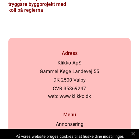
tryggare byggprojekt med
koll på reglerna
Adress
web:
www.klikko.dk
Menu
Annonsering
Om oss
På vores website bruges cookies til at huske dine indstillinger,