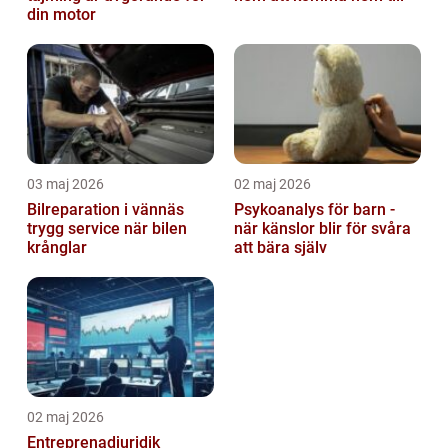
din motor
03 maj 2026
02 maj 2026
Bilreparation i vännäs
Psykoanalys för barn -
trygg service när bilen
när känslor blir för svåra
krånglar
att bära själv
02 maj 2026
Entreprenadjuridik