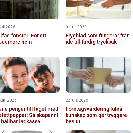
juli 2026
01 juli 2026
lfac-fönster: För ett
Flygblad som fungerar från
dernare hem
idé till färdig trycksak
juni 2026
22 juni 2026
äna pengar till laget med
Företagsvärdering luleå
alettpapper: Så skapar ni
kunskap som ger tryggare
 hållbar lagkassa
beslut