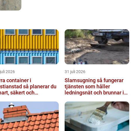
juli 2026
31 juli 2026
ra container i
Slamsugning så fungerar
ianstad så planerar du
tjänsten som håller
art, säkert och
ledningsnät och brunnar i
ljövänligt
form