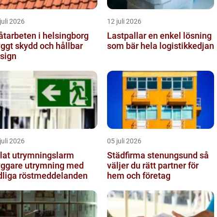
juli 2026
12 juli 2026
åtarbeten i helsingborg
Lastpallar en enkel lösning
yggt skydd och hållbar
som bär hela logistikkedjan
sign
juli 2026
05 juli 2026
lat utrymningslarm
Städfirma stenungsund så
yggare utrymning med
väljer du rätt partner för
dliga röstmeddelanden
hem och företag