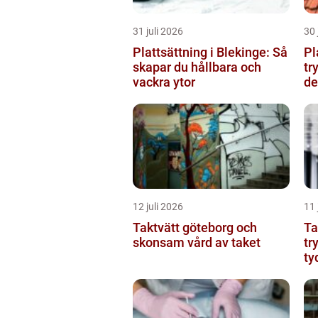
31 juli 2026
30 
Plattsättning i Blekinge: Så
Pl
skapar du hållbara och
tr
vackra ytor
de
12 juli 2026
11 
Taktvätt göteborg och
Ta
skonsam vård av taket
tr
ty