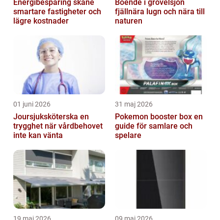
Energibesparing skåne
Boende i grövelsjön
smartare fastigheter och
fjällnära lugn och nära till
lägre kostnader
naturen
01 juni 2026
31 maj 2026
Joursjuksköterska en
Pokemon booster box en
trygghet när vårdbehovet
guide för samlare och
inte kan vänta
spelare
19 maj 2026
09 maj 2026