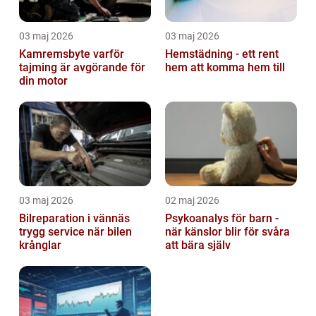
03 maj 2026
03 maj 2026
Kamremsbyte varför
Hemstädning - ett rent
tajming är avgörande för
hem att komma hem till
din motor
03 maj 2026
02 maj 2026
Bilreparation i vännäs
Psykoanalys för barn -
trygg service när bilen
när känslor blir för svåra
krånglar
att bära själv