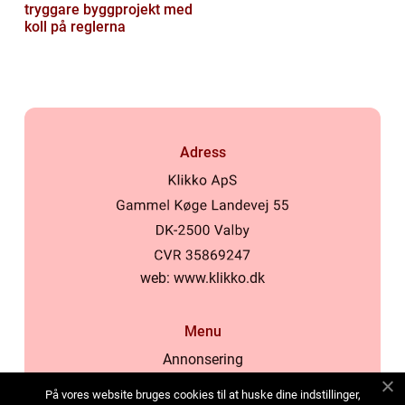
tryggare byggprojekt med
koll på reglerna
Adress
web:
www.klikko.dk
Menu
Annonsering
Om oss
På vores website bruges cookies til at huske dine indstillinger,