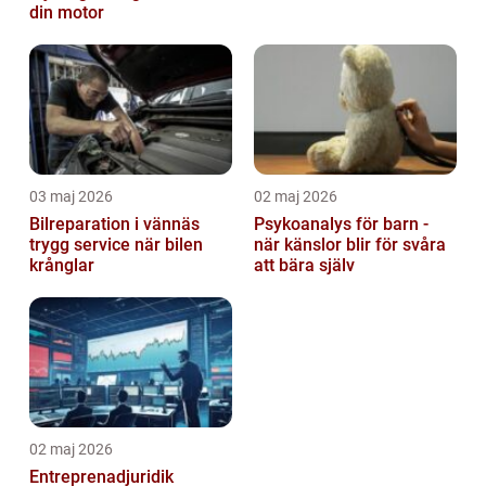
din motor
03 maj 2026
02 maj 2026
Bilreparation i vännäs
Psykoanalys för barn -
trygg service när bilen
när känslor blir för svåra
krånglar
att bära själv
02 maj 2026
Entreprenadjuridik