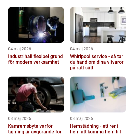
04 maj 2026
04 maj 2026
Industrihall flexibel grund
Whirlpool service - så tar
för modern verksamhet
du hand om dina vitvaror
på rätt sätt
03 maj 2026
03 maj 2026
Kamremsbyte varför
Hemstädning - ett rent
tajming är avgörande för
hem att komma hem till