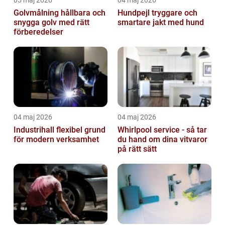
05 maj 2026
04 maj 2026
Golvmålning hållbara och
Hundpejl tryggare och
snygga golv med rätt
smartare jakt med hund
förberedelser
04 maj 2026
04 maj 2026
Industrihall flexibel grund
Whirlpool service - så tar
för modern verksamhet
du hand om dina vitvaror
på rätt sätt