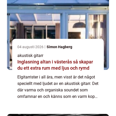
04 augusti 2026
Simon Hagberg
akustisk gitarr
Inglasning altan i västerås så skapar
du ett extra rum med ljus och rymd
Elgitarrister i all ära, men visst är det något
speciellt med ljudet av en akustisk gitarr. Det
där varma och organiska soundet som
omfamnar en och känns som en varm kopp
te när man behöver den som mest. Oftast
&au...