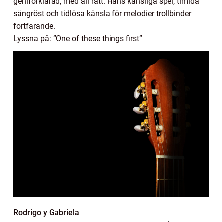
geniförklarad, med all rätt. Hans känsliga spel, timida
sångröst och tidlösa känsla för melodier trollbinder
fortfarande.
Lyssna på: ”One of these things first”
Rodrigo y Gabriela