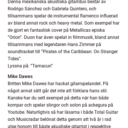
Denna mexikanska akustiska gitarrduo består av
Rodrigo Sánchez och Gabriela Quintero, och
tillsammans spelar de instrumental flamenco influerad
av bland annat rock och heavy metal. Som exempel har
de gjort en fantastisk cover på Metallicas episka
”Orion”. Duon har även spelat in filmmusik, bland annat
tillsammans med legendaren Hans Zimmer på
soundtracket till ”Pirates of the Caribbean: On Stranger
Tides”.
Lyssna på: ”Tamacun”
Mike Dawes
Britten Mike Dawes har hackat gitarrspelandet. På
något annat sätt går det inte att förklara hans stil.
Kanske har du sett exempel på detta när han både
kompar och spelar slingor och solon på ackegura på
Youtube. Naturligtvis så har läsarna i både Total Guitar
och Musicradar belönat detta genom att två år i rad
utse honom till bäste akustiske gitarrist i respektive