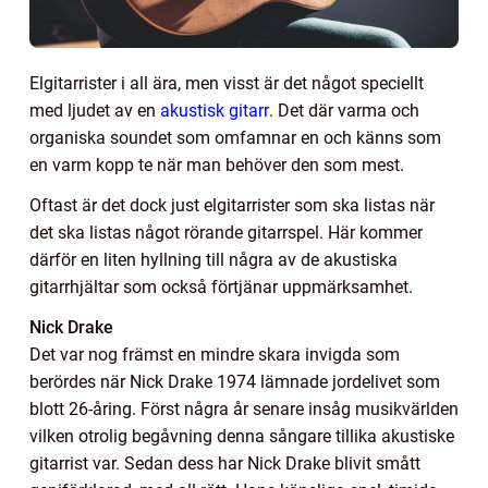
Elgitarrister i all ära, men visst är det något speciellt
med ljudet av en
akustisk gitarr
. Det där varma och
organiska soundet som omfamnar en och känns som
en varm kopp te när man behöver den som mest.
Oftast är det dock just elgitarrister som ska listas när
det ska listas något rörande gitarrspel. Här kommer
därför en liten hyllning till några av de akustiska
gitarrhjältar som också förtjänar uppmärksamhet.
Nick Drake
Det var nog främst en mindre skara invigda som
berördes när Nick Drake 1974 lämnade jordelivet som
blott 26-åring. Först några år senare insåg musikvärlden
vilken otrolig begåvning denna sångare tillika akustiske
gitarrist var. Sedan dess har Nick Drake blivit smått