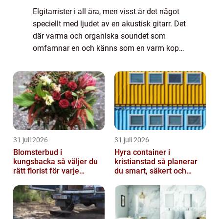
Elgitarrister i all ära, men visst är det något
speciellt med ljudet av en akustisk gitarr. Det
där varma och organiska soundet som
omfamnar en och känns som en varm kopp
te när man behöver den som mest. Oftast
&au...
31 juli 2026
31 juli 2026
Blomsterbud i
Hyra container i
kungsbacka så väljer du
kristianstad så planerar
rätt florist för varje
du smart, säkert och
tillfälle
miljövänligt