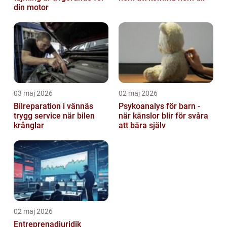
din motor
03 maj 2026
02 maj 2026
Bilreparation i vännäs
Psykoanalys för barn -
trygg service när bilen
när känslor blir för svåra
krånglar
att bära själv
02 maj 2026
Entreprenadjuridik