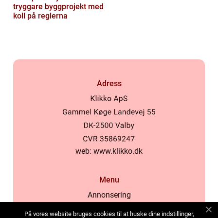
tryggare byggprojekt med
koll på reglerna
Adress
web:
www.klikko.dk
Menu
Annonsering
Om oss
På vores website bruges cookies til at huske dine indstillinger,