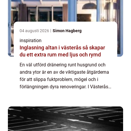
04 augusti 2026
Simon Hagberg
inspiration
Inglasning altan i västerås så skapar
du ett extra rum med ljus och rymd
En väl utförd dränering runt husgrund och
andra ytor är en av de viktigaste åtgärderna
för att slippa fuktproblem, mögel och i
förlängningen dyra renoveringar. I Västerås,
med varierande jordarter, mycket bebyggelse
nära vatten och ett klimat med per...