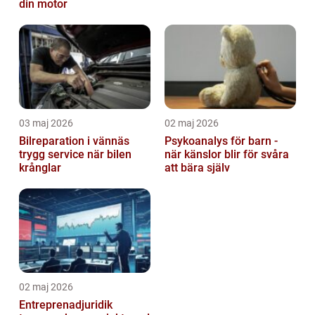
din motor
03 maj 2026
02 maj 2026
Bilreparation i vännäs
Psykoanalys för barn -
trygg service när bilen
när känslor blir för svåra
krånglar
att bära själv
02 maj 2026
Entreprenadjuridik