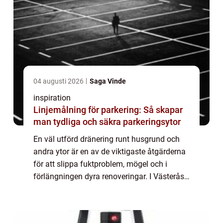
04 augusti 2026
Saga Vinde
inspiration
Linjemålning för parkering: Så skapar
man tydliga och säkra parkeringsytor
En väl utförd dränering runt husgrund och
andra ytor är en av de viktigaste åtgärderna
för att slippa fuktproblem, mögel och i
förlängningen dyra renoveringar. I Västerås,
med varierande jordarter, mycket bebyggelse
nära vatten och ett klimat med per...