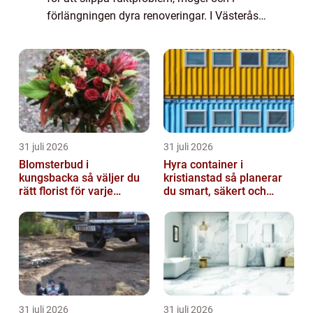
förlängningen dyra renoveringar. I Västerås,
med varierande jordarter, mycket bebyggelse
nära vatten och ett klimat med per...
31 juli 2026
31 juli 2026
Blomsterbud i
Hyra container i
kungsbacka så väljer du
kristianstad så planerar
rätt florist för varje
du smart, säkert och
tillfälle
miljövänligt
31 juli 2026
31 juli 2026