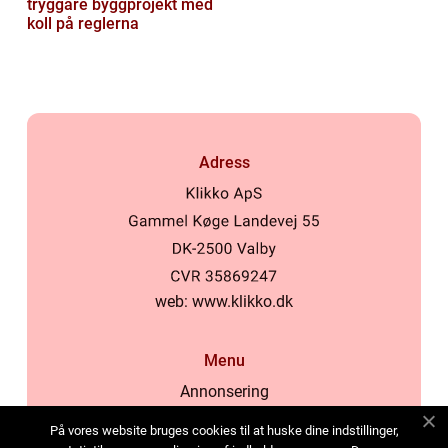
tryggare byggprojekt med
koll på reglerna
Adress
web:
www.klikko.dk
Menu
Annonsering
Om oss
På vores website bruges cookies til at huske dine indstillinger,
Cookies