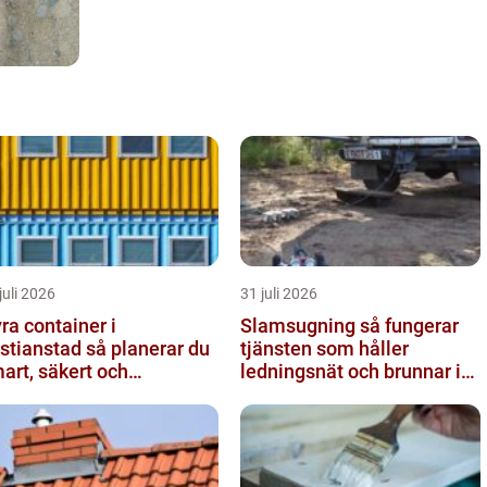
juli 2026
31 juli 2026
ra container i
Slamsugning så fungerar
ianstad så planerar du
tjänsten som håller
art, säkert och
ledningsnät och brunnar i
ljövänligt
form