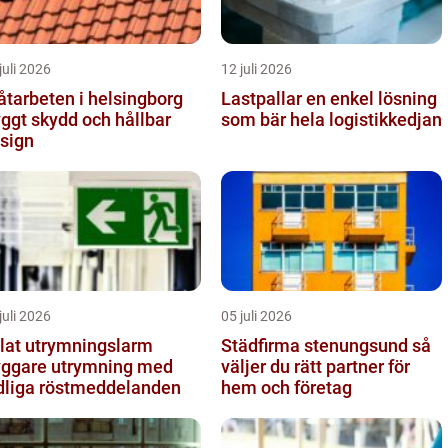
juli 2026
12 juli 2026
åtarbeten i helsingborg
Lastpallar en enkel lösning
yggt skydd och hållbar
som bär hela logistikkedjan
sign
juli 2026
05 juli 2026
lat utrymningslarm
Städfirma stenungsund så
yggare utrymning med
väljer du rätt partner för
dliga röstmeddelanden
hem och företag