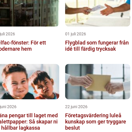
juli 2026
01 juli 2026
lfac-fönster: För ett
Flygblad som fungerar från
dernare hem
idé till färdig trycksak
juni 2026
22 juni 2026
äna pengar till laget med
Företagsvärdering luleå
alettpapper: Så skapar ni
kunskap som ger tryggare
 hållbar lagkassa
beslut