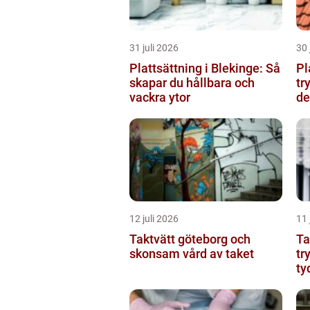
31 juli 2026
30 
Plattsättning i Blekinge: Så
Pl
skapar du hållbara och
tr
vackra ytor
de
12 juli 2026
11 
Taktvätt göteborg och
Ta
skonsam vård av taket
tr
ty