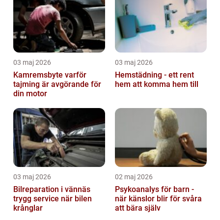
03 maj 2026
03 maj 2026
Kamremsbyte varför
Hemstädning - ett rent
tajming är avgörande för
hem att komma hem till
din motor
03 maj 2026
02 maj 2026
Bilreparation i vännäs
Psykoanalys för barn -
trygg service när bilen
när känslor blir för svåra
krånglar
att bära själv