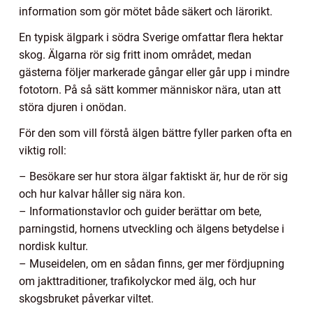
information som gör mötet både säkert och lärorikt.
En typisk älgpark i södra Sverige omfattar flera hektar
skog. Älgarna rör sig fritt inom området, medan
gästerna följer markerade gångar eller går upp i mindre
fototorn. På så sätt kommer människor nära, utan att
störa djuren i onödan.
För den som vill förstå älgen bättre fyller parken ofta en
viktig roll:
– Besökare ser hur stora älgar faktiskt är, hur de rör sig
och hur kalvar håller sig nära kon.
– Informationstavlor och guider berättar om bete,
parningstid, hornens utveckling och älgens betydelse i
nordisk kultur.
– Museidelen, om en sådan finns, ger mer fördjupning
om jakttraditioner, trafikolyckor med älg, och hur
skogsbruket påverkar viltet.