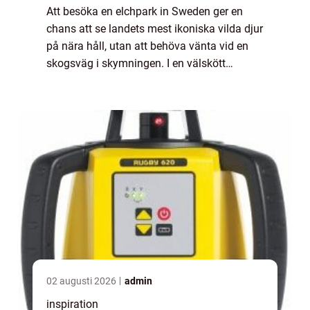
Att besöka en elchpark in Sweden ger en
chans att se landets mest ikoniska vilda djur
på nära håll, utan att behöva vänta vid en
skogsväg i skymningen. I en välskött
älgpark kan besökare komma några meter
från djuren, lära sig om deras liv i de svens...
02 augusti 2026
admin
inspiration