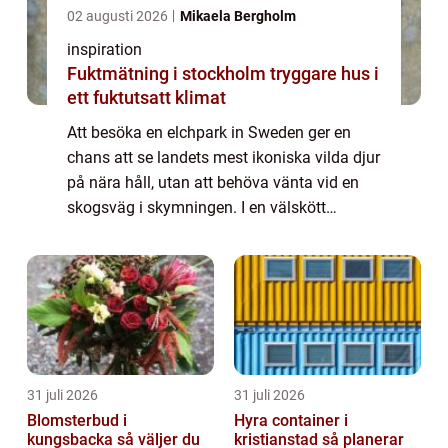
02 augusti 2026
Mikaela Bergholm
inspiration
Fuktmätning i stockholm tryggare hus i
ett fuktutsatt klimat
Att besöka en elchpark in Sweden ger en
chans att se landets mest ikoniska vilda djur
på nära håll, utan att behöva vänta vid en
skogsväg i skymningen. I en välskött
älgpark kan besökare komma några meter
från djuren, lära sig om deras liv i de svens...
31 juli 2026
31 juli 2026
Blomsterbud i
Hyra container i
kungsbacka så väljer du
kristianstad så planerar