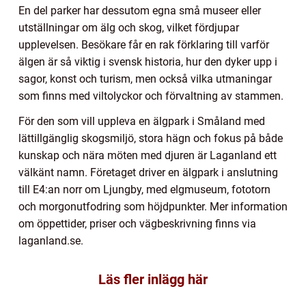
En del parker har dessutom egna små museer eller
utställningar om älg och skog, vilket fördjupar
upplevelsen. Besökare får en rak förklaring till varför
älgen är så viktig i svensk historia, hur den dyker upp i
sagor, konst och turism, men också vilka utmaningar
som finns med viltolyckor och förvaltning av stammen.
För den som vill uppleva en älgpark i Småland med
lättillgänglig skogsmiljö, stora hägn och fokus på både
kunskap och nära möten med djuren är Laganland ett
välkänt namn. Företaget driver en älgpark i anslutning
till E4:an norr om Ljungby, med elgmuseum, fototorn
och morgonutfodring som höjdpunkter. Mer information
om öppettider, priser och vägbeskrivning finns via
laganland.se.
Läs fler inlägg här