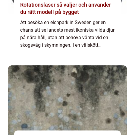
Rotationslaser så väljer och använder
du rätt modell på bygget
Att besöka en elchpark in Sweden ger en
chans att se landets mest ikoniska vilda djur
på nära håll, utan att behöva vänta vid en
skogsväg i skymningen. I en välskött
älgpark kan besökare komma några meter
från djuren, lära sig om deras liv i de svens...