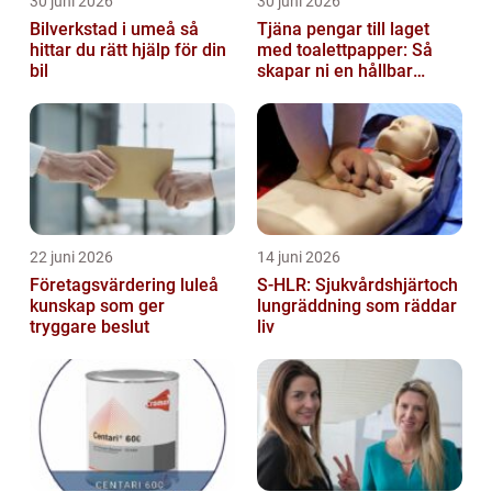
30 juni 2026
30 juni 2026
Bilverkstad i umeå så
Tjäna pengar till laget
hittar du rätt hjälp för din
med toalettpapper: Så
bil
skapar ni en hållbar
lagkassa
22 juni 2026
14 juni 2026
Företagsvärdering luleå
S-HLR: Sjukvårdshjärtoch
kunskap som ger
lungräddning som räddar
tryggare beslut
liv