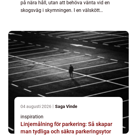
på nära håll, utan att behöva vänta vid en
skogsväg i skymningen. I en välskött
älgpark kan besökare komma några meter
från djuren, lära sig om deras liv i de svens...
04 augusti 2026
Saga Vinde
inspiration
Linjemålning för parkering: Så skapar
man tydliga och säkra parkeringsytor