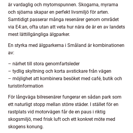
är vardaglig och mytomspunnen. Skogarna, myrarna
och sjöarna skapar en perfekt livsmiljö för arten.
Samtidigt passerar många resenärer genom området
via E4:an, ofta utan att veta hur nära de är en av landets
mest lättillgängliga älgparker.
En styrka med älgparkerna i Småland är kombinationen
av:
– närhet till stora genomfartsleder
– tydlig skyltning och korta avstickare från vägen
– möjlighet att kombinera besöket med café, butik och
turistinformation
För långväga bilresenärer fungerar en sådan park som
ett naturligt stopp mellan större städer. I stället för en
rastplats vid motorvägen får de en paus i riktig
skogsmiljö, med frisk luft och ett konkret möte med
skogens konung.