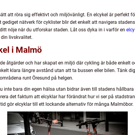
t att röra sig effektivt och miljövänligt. En elcykel är perfekt fö
ediget nätverk för cyklister blir det enkelt att navigera staden
ditt nöje när du utforskar staden. Låt oss dyka in i varför en
elc
din livskvalitet.
kel i Malmö
 åtgärder och har skapat en miljö där cykling är både enkelt och
nkelt klara längre avstånd utan att ta bussen eller bilen. Tänk dig
ka områdena runt Öresund på helgen.
 inte bara din egen hälsa utan bidrar även till stadens hållbar
orera det faktum att elcyklar har förändrat hur vi ser på stadstr
tid gör elcyklar till ett lockande alternativ för många Malmöbor.