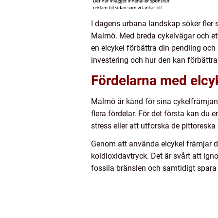
I dagens urbana landskap söker fler sät
Malmö. Med breda cykelvägar och ett g
en elcykel förbättra din pendling och 
investering och hur den kan förbättra 
Fördelarna med elcy
Malmö är känd för sina cykelfrämjande
flera fördelar. För det första kan du e
stress eller att utforska de pittores
Genom att använda elcykel främjar du
koldioxidavtryck. Det är svårt att ign
fossila bränslen och samtidigt spara 