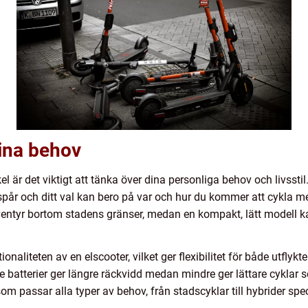
dina behov
kel är det viktigt att tänka över dina personliga behov och livssti
spår och ditt val kan bero på var och hur du kommer att cykla me
ventyr bortom stadens gränser, medan en kompakt, lätt modell k
aliteten av en elscooter, vilket ger flexibilitet för både utflykt
rre batterier ger längre räckvidd medan mindre ger lättare cyklar s
m passar alla typer av behov, från stadscyklar till hybrider spec