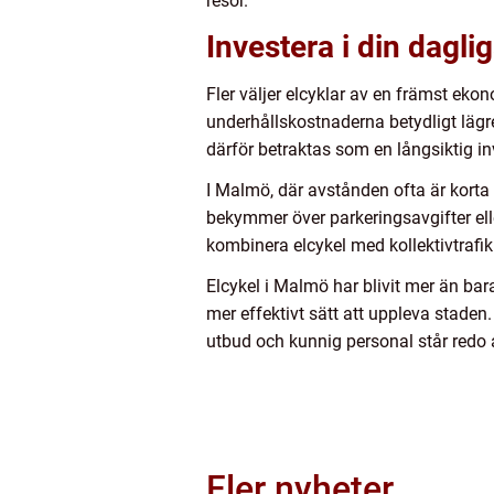
resor.
Investera i din dagli
Fler väljer elcyklar av en främst ekon
underhållskostnaderna betydligt lägre.
därför betraktas som en långsiktig i
I Malmö, där avstånden ofta är korta
bekymmer över parkeringsavgifter elle
kombinera elcykel med kollektivtrafik 
Elcykel i Malmö har blivit mer än bara 
mer effektivt sätt att uppleva staden
utbud och kunnig personal står redo a
Fler nyheter