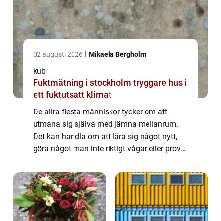
02 augusti 2026
Mikaela Bergholm
kub
Fuktmätning i stockholm tryggare hus i
ett fuktutsatt klimat
De allra flesta människor tycker om att
utmana sig själva med jämna mellanrum.
Det kan handla om att lära sig något nytt,
göra något man inte riktigt vågar eller prova
något man inte gjort förut. Något som kan
vara väldigt bra och utvecklande är att ...