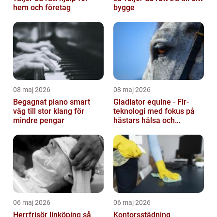
hem och företag
bygge
08 maj 2026
08 maj 2026
Begagnat piano smart
Gladiator equine - Fir-
väg till stor klang för
teknologi med fokus på
mindre pengar
hästars hälsa och
välbefinnande
06 maj 2026
06 maj 2026
Herrfrisör linköping så
Kontorsstädning