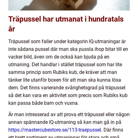
Träpussel har utmanat i hundratals
år
Träpussel som faller under kategorin IQ-utmaningar är
inte sådana pussel där man ska pussla ihop bitar till en
vacker bild, även om de också kan bjuda på en
utmaning. Det handlar i stället träpussel som har lite
samma princip som Rubiks kub, de kräver att man
tänker lite utanför boxen för att man ska kunna lösa
dem. Det finns varierande svårighetsgrad på träpussel
så det kan vara en aktivitet som precis som Rubiks kub
kan passa både barn och vuxna.
Är man intresserad av att prova ett träpussel eller någon
annan spännande IQ-utmaning så kan man gå in på
https://mastercubestore.se/113-traepussel
. Där finns
ett brett sortiment av utmaningar för stora och små.