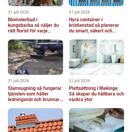
31 juli 2026
31 juli 2026
Blomsterbud i
Hyra container i
kungsbacka så väljer du
kristianstad så planerar
rätt florist för varje
du smart, säkert och
tillfälle
miljövänligt
31 juli 2026
31 juli 2026
Slamsugning så fungerar
Plattsättning i Blekinge:
tjänsten som håller
Så skapar du hållbara och
ledningsnät och brunnar i
vackra ytor
form