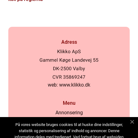
Adress
web:
www.klikko.dk
Menu
Annonsering
Om oss
På vores website bruges cookies til at huske dine indstillinger,
Cookies
statistik og personalisering af indhold og annoncer. Denne
information deles med tredjepart. Ved fortsat brug af websiden
Kontakta oss