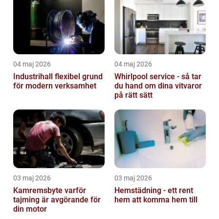
04 maj 2026
04 maj 2026
Industrihall flexibel grund
Whirlpool service - så tar
för modern verksamhet
du hand om dina vitvaror
på rätt sätt
03 maj 2026
03 maj 2026
Kamremsbyte varför
Hemstädning - ett rent
tajming är avgörande för
hem att komma hem till
din motor