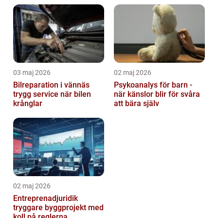
03 maj 2026
02 maj 2026
Bilreparation i vännäs
Psykoanalys för barn -
trygg service när bilen
när känslor blir för svåra
krånglar
att bära själv
02 maj 2026
Entreprenadjuridik
tryggare byggprojekt med
koll på reglerna