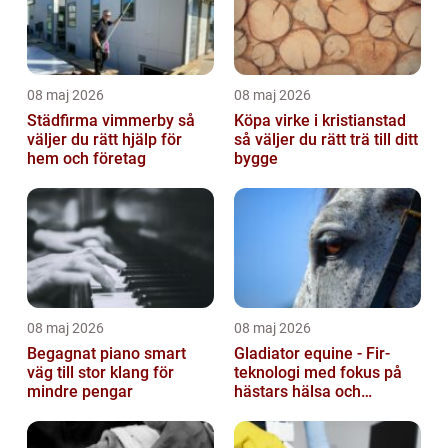
08 maj 2026
08 maj 2026
Städfirma vimmerby så
Köpa virke i kristianstad
väljer du rätt hjälp för
så väljer du rätt trä till ditt
hem och företag
bygge
08 maj 2026
08 maj 2026
Begagnat piano smart
Gladiator equine - Fir-
väg till stor klang för
teknologi med fokus på
mindre pengar
hästars hälsa och
välbefinnande