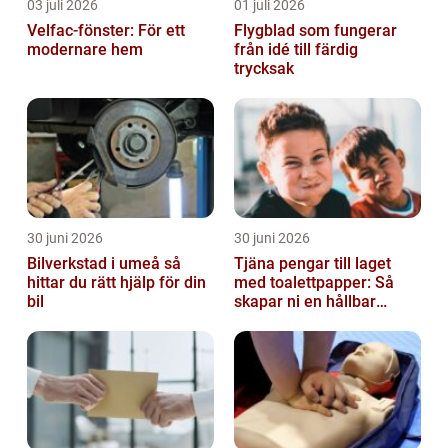
03 juli 2026
01 juli 2026
Velfac-fönster: För ett
Flygblad som fungerar
modernare hem
från idé till färdig
trycksak
30 juni 2026
30 juni 2026
Bilverkstad i umeå så
Tjäna pengar till laget
hittar du rätt hjälp för din
med toalettpapper: Så
bil
skapar ni en hållbar
lagkassa