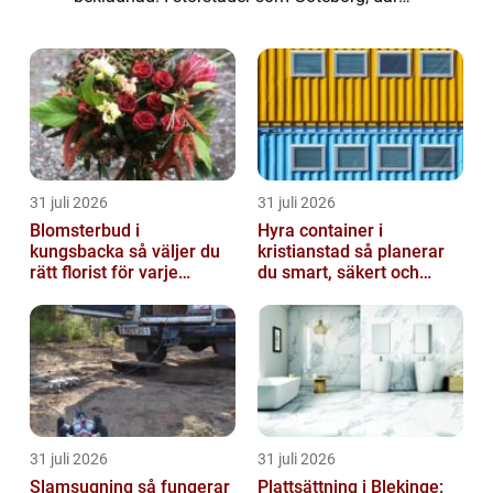
både historiska byggna...
31 juli 2026
31 juli 2026
Blomsterbud i
Hyra container i
kungsbacka så väljer du
kristianstad så planerar
rätt florist för varje
du smart, säkert och
tillfälle
miljövänligt
31 juli 2026
31 juli 2026
Slamsugning så fungerar
Plattsättning i Blekinge: