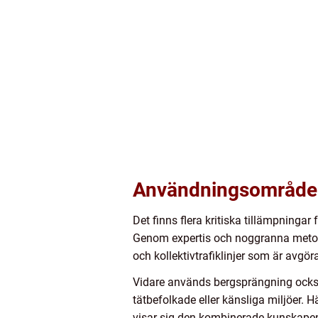
Användningsområden
Det finns flera kritiska tillämpninga
Genom expertis och noggranna metod
och kollektivtrafiklinjer som är avgör
Vidare används bergsprängning också
tätbefolkade eller känsliga miljöer.
visar sig den kombinerade kunskapen