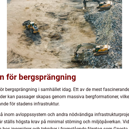
 för bergsprängning
r för bergsprängning i samhället idag. Ett av de mest fascineran
er kan passager skapas genom massiva bergformationer, vilket
ande för stadens infrastruktur.
 inom avloppssystem och andra nödvändiga infrastrukturprojekt
 Här ställs högsta krav på minimal störning och miljöpåverkan. 
 hos ingenjörer och tekniker i framstående företag som Gnesta 