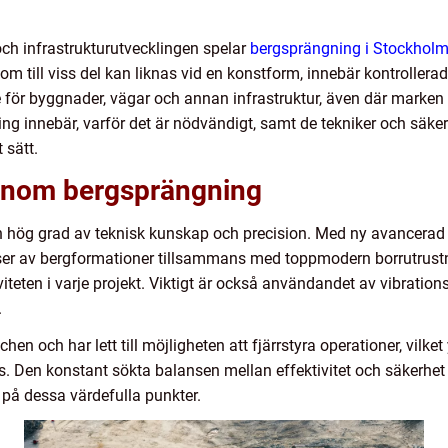
h infrastrukturutvecklingen spelar
bergsprängning i Stockhol
 till viss del kan liknas vid en konstform, innebär kontrollera
ör byggnader, vägar och annan infrastruktur, även där marken ti
ing innebär, varför det är nödvändigt, samt de tekniker och säk
 sätt.
 inom bergsprängning
en hög grad av teknisk kunskap och precision. Med ny avancerad
ser av bergformationer tillsammans med toppmodern borrutrust
iteten i varje projekt. Viktigt är också användandet av vibratio
.
en och har lett till möjligheten att fjärrstyra operationer, vilket
ts. Den konstant sökta balansen mellan effektivitet och säkerhet
på dessa värdefulla punkter.