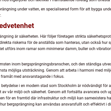
rängning under vatten, en specialiserad form för att bygga unde
.
edvetenhet
prängning är säkerheten. Här följer företagen strikta säkerhetsp
 direkta riskerna för de anställda som hanteras, utan också hur
etet utförs inom ramar som minimerar damm, buller och vibratio
hörnsten inom bergsprängningsbranschen, och den ständiga utve
minsta möjliga utsträckning. Genom att arbeta i harmoni med mil
n framåt med ansvarstagande i fokus.
h betydelse i en modern stad som Stockholm är nödvändigt för at
 av vår miljö och säkerhet. Genom att fortsätta avancera och u
n för en framtid där infrastruktur och miljö kan samexistera 
ur bergsprängning kan användas ansvarsfullt och effektivt i dit