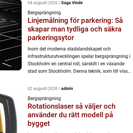
04 augusti 2026
Saga Vinde
Bergsprängning
Linjemålning för parkering: Så
skapar man tydliga och säkra
parkeringsytor
Inom det moderna stadslandskapet och
infrastrukturutvecklingen spelar bergsprängning i
Stockholm en central roll, särskilt i en växande
stad som Stockholm. Denna teknik, som till viss
del kan liknas vid en konstform, innebär kontr...
02 augusti 2026
admin
Bergsprängning
Rotationslaser så väljer och
använder du rätt modell på
bygget