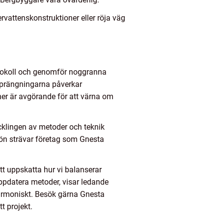
rvattenskonstruktioner eller röja väg
rotokoll och genomför noggranna
 sprängningarna påverkar
ner är avgörande för att värna om
cklingen av metoder och teknik
jön strävar företag som Gnesta
t uppskatta hur vi balanserar
ppdatera metoder, visar ledande
harmoniskt. Besök gärna Gnesta
t projekt.