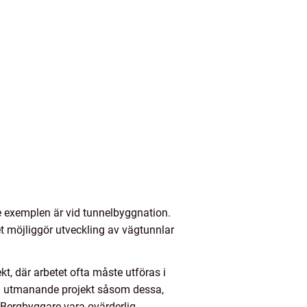
de exemplen är vid tunnelbyggnation.
 möjliggör utveckling av vägtunnlar
, där arbetet ofta måste utföras i
Vid utmanande projekt såsom dessa,
Bergbyggare vara ovärderlig.