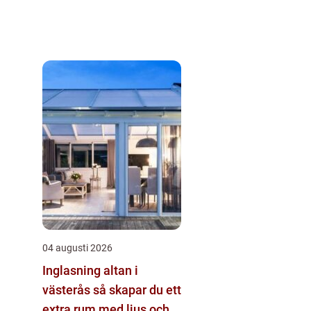
04 augusti 2026
Inglasning altan i
västerås så skapar du ett
extra rum med ljus och