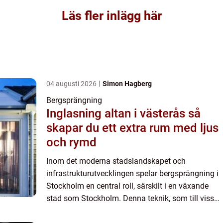
Läs fler inlägg här
04 augusti 2026
Simon Hagberg
Bergsprängning
Inglasning altan i västerås så
skapar du ett extra rum med ljus
och rymd
Inom det moderna stadslandskapet och
infrastrukturutvecklingen spelar bergsprängning i
Stockholm en central roll, särskilt i en växande
stad som Stockholm. Denna teknik, som till viss
del kan liknas vid en konstform, innebär kontr...