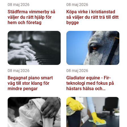
08 maj 2026
08 maj 2026
Städfirma vimmerby så
Köpa virke i kristianstad
väljer du rätt hjälp för
så väljer du rätt trä till ditt
hem och företag
bygge
08 maj 2026
08 maj 2026
Begagnat piano smart
Gladiator equine - Fir-
väg till stor klang för
teknologi med fokus på
mindre pengar
hästars hälsa och
välbefinnande