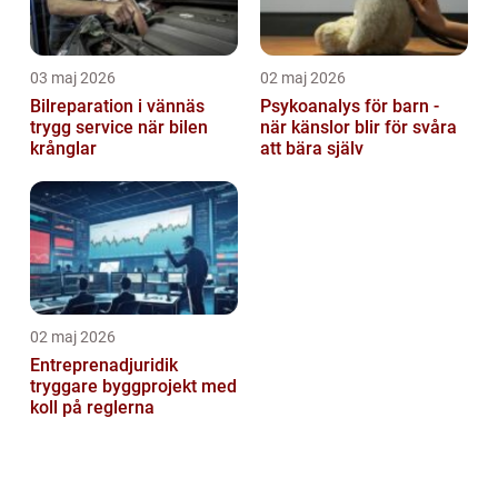
03 maj 2026
02 maj 2026
Bilreparation i vännäs
Psykoanalys för barn -
trygg service när bilen
när känslor blir för svåra
krånglar
att bära själv
02 maj 2026
Entreprenadjuridik
tryggare byggprojekt med
koll på reglerna