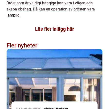
Bröst som är väldigt hängiga kan vara i vägen och
skapa obehag. Då kan en operation av brösten vara
lämplig.
Läs fler inlägg här
Fler nyheter