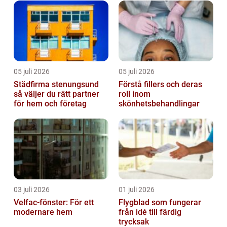
05 juli 2026
05 juli 2026
Städfirma stenungsund
Förstå fillers och deras
så väljer du rätt partner
roll inom
för hem och företag
skönhetsbehandlingar
03 juli 2026
01 juli 2026
Velfac-fönster: För ett
Flygblad som fungerar
modernare hem
från idé till färdig
trycksak