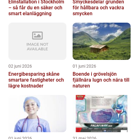
Elinstallation i Stockholm
Smyckesdelar grunden
– så får du en säker och
för hållbara och vackra
smart elanläggning
smycken
02 juni 2026
01 juni 2026
Energibesparing skåne
Boende i grövelsjön
smartare fastigheter och
fjällnära lugn och nära till
lägre kostnader
naturen
01 juni 2026
31 maj 2026