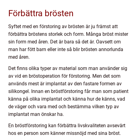
Förbättra brösten
Syftet med en förstoring av brösten är ju främst att
förbättra bröstens storlek och form. Många bröst mister
sin form med åren. Det är bara så det är. Oavsett om
man har fött barn eller inte så blir brösten annorlunda
med åren.
Det finns olika typer av material som man använder sig
av vid en bröstoperation för förstoring. Men det som
används mest är implantat av den fastare formen av
silikongel. Innan en bröstförstoring får man som patient
känna på olika implantat och känna hur de känns, vad
de väger och vara med och bestämma vilken typ av
implantat man önskar ha.
En bröstförstoring kan förbättra livskvaliteten avsevärt
hos en person som känner missnöjd med sina bröst.