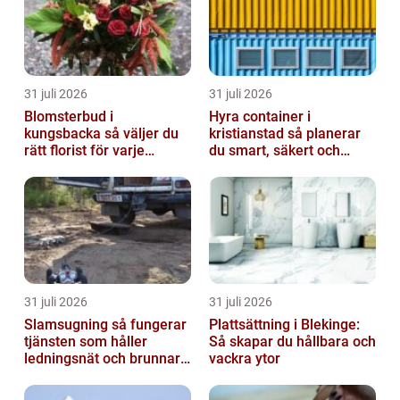
31 juli 2026
31 juli 2026
Blomsterbud i
Hyra container i
kungsbacka så väljer du
kristianstad så planerar
rätt florist för varje
du smart, säkert och
tillfälle
miljövänligt
31 juli 2026
31 juli 2026
Slamsugning så fungerar
Plattsättning i Blekinge:
tjänsten som håller
Så skapar du hållbara och
ledningsnät och brunnar i
vackra ytor
form