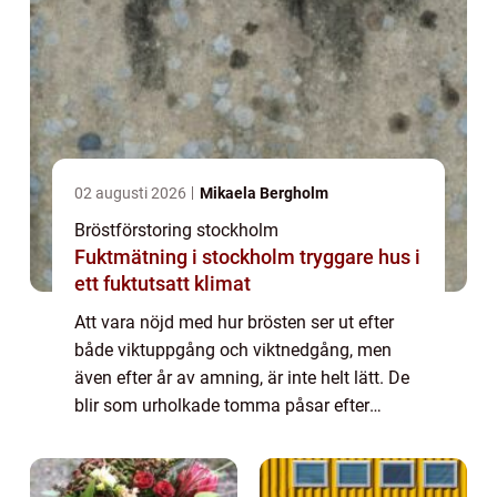
02 augusti 2026
Mikaela Bergholm
Bröstförstoring stockholm
Fuktmätning i stockholm tryggare hus i
ett fuktutsatt klimat
Att vara nöjd med hur brösten ser ut efter
både viktuppgång och viktnedgång, men
även efter år av amning, är inte helt lätt. De
blir som urholkade tomma påsar efter
sådana saker. Själv...