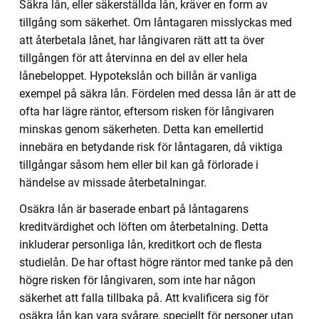
Säkra lån, eller säkerställda lån, kräver en form av
tillgång som säkerhet. Om låntagaren misslyckas med
att återbetala lånet, har långivaren rätt att ta över
tillgången för att återvinna en del av eller hela
lånebeloppet. Hypotekslån och billån är vanliga
exempel på säkra lån. Fördelen med dessa lån är att de
ofta har lägre räntor, eftersom risken för långivaren
minskas genom säkerheten. Detta kan emellertid
innebära en betydande risk för låntagaren, då viktiga
tillgångar såsom hem eller bil kan gå förlorade i
händelse av missade återbetalningar.
Osäkra lån är baserade enbart på låntagarens
kreditvärdighet och löften om återbetalning. Detta
inkluderar personliga lån, kreditkort och de flesta
studielån. De har oftast högre räntor med tanke på den
högre risken för långivaren, som inte har någon
säkerhet att falla tillbaka på. Att kvalificera sig för
osäkra lån kan vara svårare, speciellt för personer utan