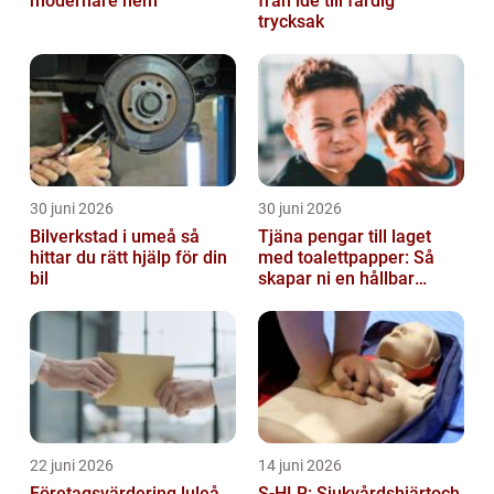
modernare hem
från idé till färdig
trycksak
30 juni 2026
30 juni 2026
Bilverkstad i umeå så
Tjäna pengar till laget
hittar du rätt hjälp för din
med toalettpapper: Så
bil
skapar ni en hållbar
lagkassa
22 juni 2026
14 juni 2026
Företagsvärdering luleå
S-HLR: Sjukvårdshjärtoch