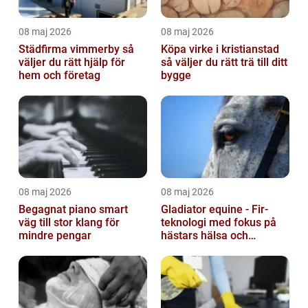
08 maj 2026
08 maj 2026
Städfirma vimmerby så
Köpa virke i kristianstad
väljer du rätt hjälp för
så väljer du rätt trä till ditt
hem och företag
bygge
08 maj 2026
08 maj 2026
Begagnat piano smart
Gladiator equine - Fir-
väg till stor klang för
teknologi med fokus på
mindre pengar
hästars hälsa och
välbefinnande