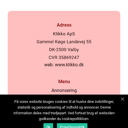
Adress
web:
www.klikko.dk
Menu
Annonsering
Om oss
På vores website bruges cookies til at huske dine indstillinger,
Cookies
statistik og personalisering af indhold og annoncer. Denne
information deles med tredjepart. Ved fortsat brug af websiden
Kontakta oss
godkender du cookiepolitikken.
Sitemap
Ok
Privatlivspolitik