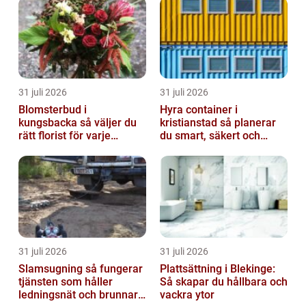
31 juli 2026
31 juli 2026
Blomsterbud i
Hyra container i
kungsbacka så väljer du
kristianstad så planerar
rätt florist för varje
du smart, säkert och
tillfälle
miljövänligt
31 juli 2026
31 juli 2026
Slamsugning så fungerar
Plattsättning i Blekinge:
tjänsten som håller
Så skapar du hållbara och
ledningsnät och brunnar i
vackra ytor