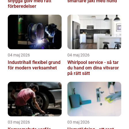
snygga golv med rätt
smartare jakt med hund
förberedelser
04 maj 2026
04 maj 2026
Industrihall flexibel grund
Whirlpool service - så tar
för modern verksamhet
du hand om dina vitvaror
på rätt sätt
03 maj 2026
03 maj 2026