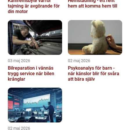
Kamremsbyte varför
Hemstädning - ett rent
tajming är avgörande för
hem att komma hem till
din motor
03 maj 2026
02 maj 2026
Bilreparation i vännäs
Psykoanalys för barn -
trygg service när bilen
när känslor blir för svåra
krånglar
att bära själv
02 maj 2026