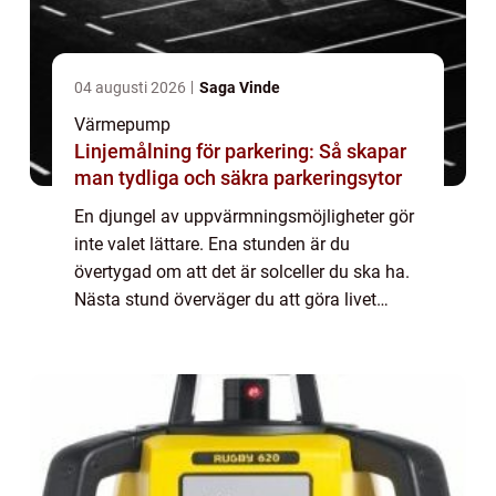
04 augusti 2026
Saga Vinde
Värmepump
Linjemålning för parkering: Så skapar
man tydliga och säkra parkeringsytor
En djungel av uppvärmningsmöjligheter gör
inte valet lättare. Ena stunden är du
övertygad om att det är solceller du ska ha.
Nästa stund överväger du att göra livet
lättare med direktverkande el. Men då slår
samvetet till och du bestämmer dig för att...