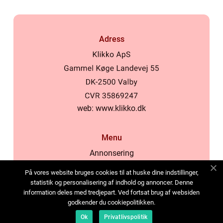
Adress
web:
www.klikko.dk
Menu
Annonsering
Om oss
På vores website bruges cookies til at huske dine indstillinger,
Cookies
statistik og personalisering af indhold og annoncer. Denne
information deles med tredjepart. Ved fortsat brug af websiden
Kontakta oss
godkender du cookiepolitikken.
Sitemap
Ok
Privatlivspolitik