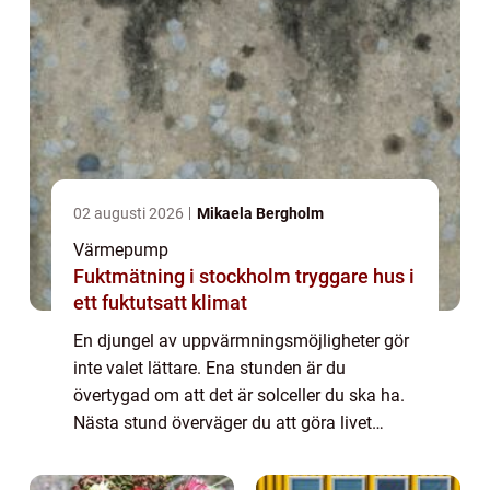
02 augusti 2026
Mikaela Bergholm
Värmepump
Fuktmätning i stockholm tryggare hus i
ett fuktutsatt klimat
En djungel av uppvärmningsmöjligheter gör
inte valet lättare. Ena stunden är du
övertygad om att det är solceller du ska ha.
Nästa stund överväger du att göra livet
lättare med direktverkande el. Men då slår
samvetet till och du bestämmer dig för att...