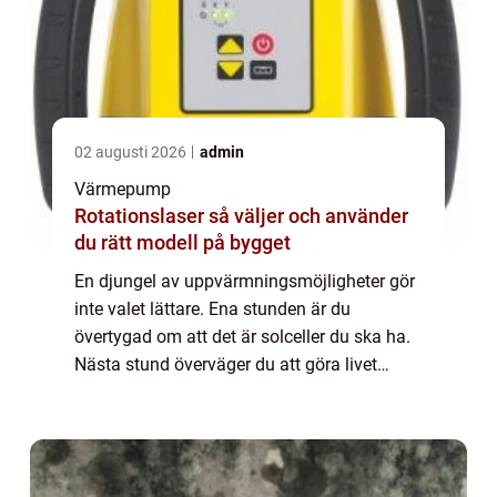
02 augusti 2026
admin
Värmepump
Rotationslaser så väljer och använder
du rätt modell på bygget
En djungel av uppvärmningsmöjligheter gör
inte valet lättare. Ena stunden är du
övertygad om att det är solceller du ska ha.
Nästa stund överväger du att göra livet
lättare med direktverkande el. Men då slår
samvetet till och du bestämmer dig för att...