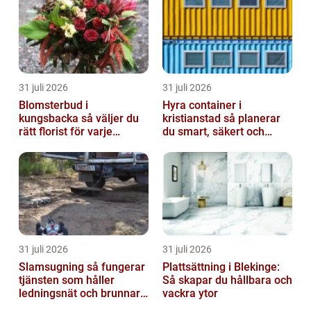
31 juli 2026
31 juli 2026
Blomsterbud i
Hyra container i
kungsbacka så väljer du
kristianstad så planerar
rätt florist för varje
du smart, säkert och
tillfälle
miljövänligt
31 juli 2026
31 juli 2026
Slamsugning så fungerar
Plattsättning i Blekinge:
tjänsten som håller
Så skapar du hållbara och
ledningsnät och brunnar i
vackra ytor
form