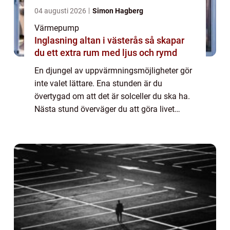
04 augusti 2026
Simon Hagberg
Värmepump
Inglasning altan i västerås så skapar
du ett extra rum med ljus och rymd
En djungel av uppvärmningsmöjligheter gör
inte valet lättare. Ena stunden är du
övertygad om att det är solceller du ska ha.
Nästa stund överväger du att göra livet
lättare med direktverkande el. Men då slår
samvetet till och du bestämmer dig för att...