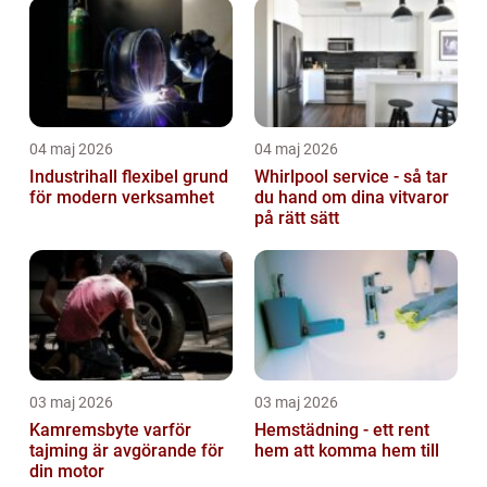
04 maj 2026
04 maj 2026
Industrihall flexibel grund
Whirlpool service - så tar
för modern verksamhet
du hand om dina vitvaror
på rätt sätt
03 maj 2026
03 maj 2026
Kamremsbyte varför
Hemstädning - ett rent
tajming är avgörande för
hem att komma hem till
din motor