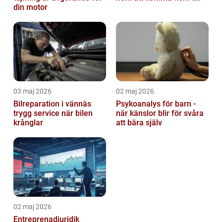
din motor
03 maj 2026
02 maj 2026
Bilreparation i vännäs
Psykoanalys för barn -
trygg service när bilen
när känslor blir för svåra
krånglar
att bära själv
02 maj 2026
Entreprenadjuridik