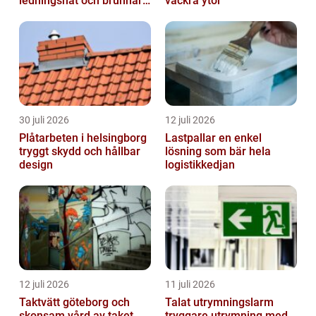
ledningsnät och brunnar i
vackra ytor
form
30 juli 2026
12 juli 2026
Plåtarbeten i helsingborg
Lastpallar en enkel
tryggt skydd och hållbar
lösning som bär hela
design
logistikkedjan
12 juli 2026
11 juli 2026
Taktvätt göteborg och
Talat utrymningslarm
skonsam vård av taket
tryggare utrymning med