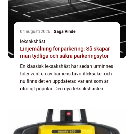
04 augusti 2026
Saga Vinde
leksakshäst
Linjemålning för parkering: Så skapar
man tydliga och säkra parkeringsytor
En klassisk leksakshäst har sedan urminnes
tider varit en av barnens favoritleksaker och
nu finns det en uppdaterad variant som är
otroligt populär. Den nya leksakshästen
PonyCycle är en hästcykel som gör att
barnen...