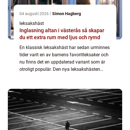
04 augusti 2026
Simon Hagberg
leksakshäst
Inglasning altan i västerås så skapar
du ett extra rum med ljus och rymd
En klassisk leksakshäst har sedan urminnes
tider varit en av barnens favoritleksaker och
nu finns det en uppdaterad variant som är
otroligt populär. Den nya leksakshästen
PonyCycle är en hästcykel som gör att
barnen...