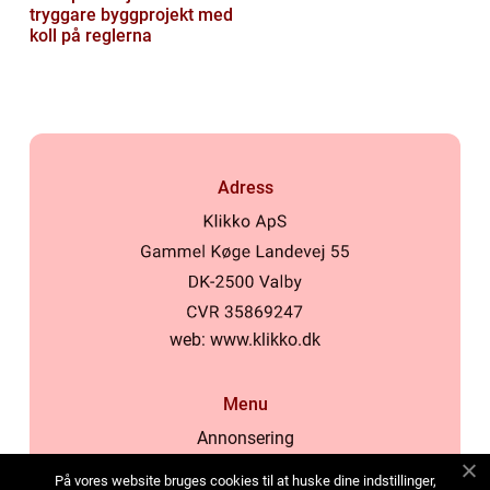
tryggare byggprojekt med
koll på reglerna
Adress
web:
www.klikko.dk
Menu
Annonsering
Om oss
På vores website bruges cookies til at huske dine indstillinger,