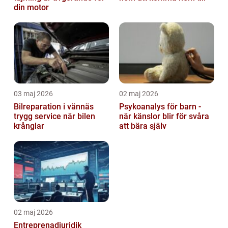
din motor
03 maj 2026
02 maj 2026
Bilreparation i vännäs
Psykoanalys för barn -
trygg service när bilen
när känslor blir för svåra
krånglar
att bära själv
02 maj 2026
Entreprenadjuridik