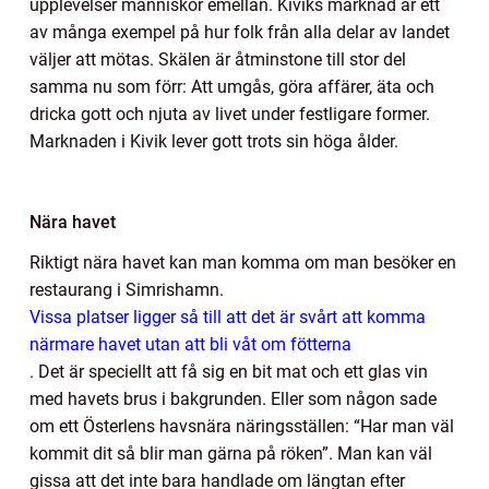
upplevelser människor emellan. Kiviks marknad är ett
av många exempel på hur folk från alla delar av landet
väljer att mötas. Skälen är åtminstone till stor del
samma nu som förr: Att umgås, göra affärer, äta och
dricka gott och njuta av livet under festligare former.
Marknaden i Kivik lever gott trots sin höga ålder.
Nära havet
Riktigt nära havet kan man komma om man besöker en
restaurang i Simrishamn.
Vissa platser ligger så till att det är svårt att komma
närmare havet utan att bli våt om fötterna
. Det är speciellt att få sig en bit mat och ett glas vin
med havets brus i bakgrunden. Eller som någon sade
om ett Österlens havsnära näringsställen: “Har man väl
kommit dit så blir man gärna på röken”. Man kan väl
gissa att det inte bara handlade om längtan efter