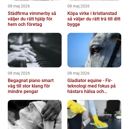
08 maj 2026
08 maj 2026
Städfirma vimmerby så
Köpa virke i kristianstad
väljer du rätt hjälp för
så väljer du rätt trä till ditt
hem och företag
bygge
08 maj 2026
08 maj 2026
Begagnat piano smart
Gladiator equine - Fir-
väg till stor klang för
teknologi med fokus på
mindre pengar
hästars hälsa och
välbefinnande