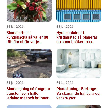
31 juli 2026
31 juli 2026
Blomsterbud i
Hyra container i
kungsbacka så väljer du
kristianstad så planerar
rätt florist för varje
du smart, säkert och
tillfälle
miljövänligt
31 juli 2026
31 juli 2026
Slamsugning så fungerar
Plattsättning i Blekinge:
tjänsten som håller
Så skapar du hållbara och
ledningsnät och brunnar i
vackra ytor
form