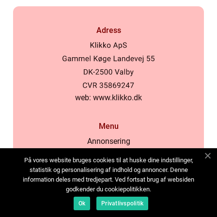
Adress
web:
www.klikko.dk
Menu
Annonsering
Om oss
På vores website bruges cookies til at huske dine indstillinger,
Cookies
statistik og personalisering af indhold og annoncer. Denne
information deles med tredjepart. Ved fortsat brug af websiden
Kontakta oss
godkender du cookiepolitikken.
Sitemap
Ok
Privatlivspolitik