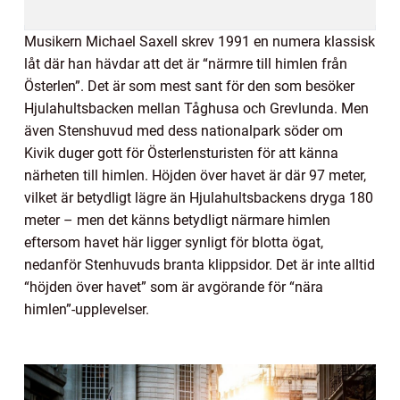
Musikern Michael Saxell skrev 1991 en numera klassisk
låt där han hävdar att det är “närmre till himlen från
Österlen”. Det är som mest sant för den som besöker
Hjulahultsbacken mellan Tåghusa och Grevlunda. Men
även Stenshuvud med dess nationalpark söder om
Kivik duger gott för Österlensturisten för att känna
närheten till himlen. Höjden över havet är där 97 meter,
vilket är betydligt lägre än Hjulahultsbackens dryga 180
meter – men det känns betydligt närmare himlen
eftersom havet här ligger synligt för blotta ögat,
nedanför Stenhuvuds branta klippsidor. Det är inte alltid
“höjden över havet” som är avgörande för “nära
himlen”-upplevelser.