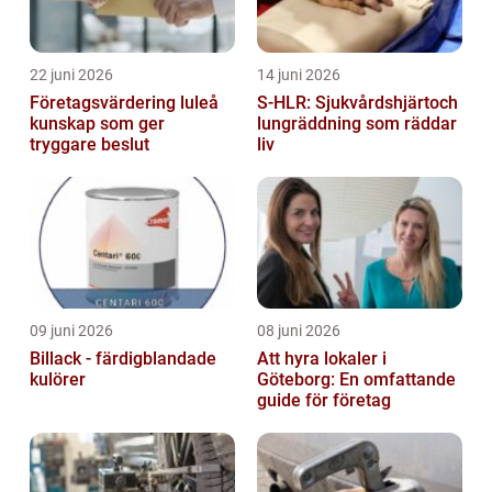
22 juni 2026
14 juni 2026
Företagsvärdering luleå
S-HLR: Sjukvårdshjärtoch
kunskap som ger
lungräddning som räddar
tryggare beslut
liv
09 juni 2026
08 juni 2026
Billack - färdigblandade
Att hyra lokaler i
kulörer
Göteborg: En omfattande
guide för företag