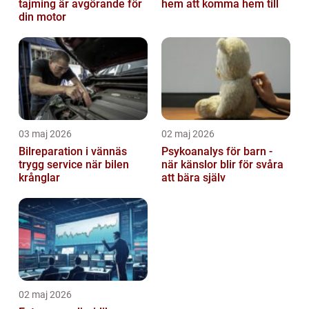
tajming är avgörande för
hem att komma hem till
din motor
03 maj 2026
02 maj 2026
Bilreparation i vännäs
Psykoanalys för barn -
trygg service när bilen
när känslor blir för svåra
krånglar
att bära själv
02 maj 2026