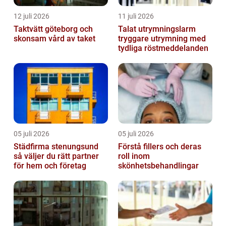
12 juli 2026
11 juli 2026
Taktvätt göteborg och
Talat utrymningslarm
skonsam vård av taket
tryggare utrymning med
tydliga röstmeddelanden
05 juli 2026
05 juli 2026
Städfirma stenungsund
Förstå fillers och deras
så väljer du rätt partner
roll inom
för hem och företag
skönhetsbehandlingar