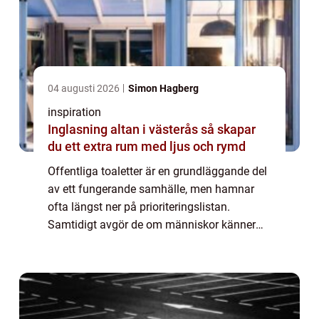
04 augusti 2026
Simon Hagberg
inspiration
Inglasning altan i västerås så skapar
du ett extra rum med ljus och rymd
Offentliga toaletter är en grundläggande del
av ett fungerande samhälle, men hamnar
ofta längst ner på prioriteringslistan.
Samtidigt avgör de om människor känner
sig trygga, välkomna och vill stanna i en
stad, vid en badplats eller längs en
motorväg...