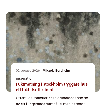
sig trygga, välkomna och vill stanna i en
stad, vid en badplats eller längs en
motorväg...
02 augusti 2026
Mikaela Bergholm
inspiration
Fuktmätning i stockholm tryggare hus i
ett fuktutsatt klimat
Offentliga toaletter är en grundläggande del
av ett fungerande samhälle, men hamnar