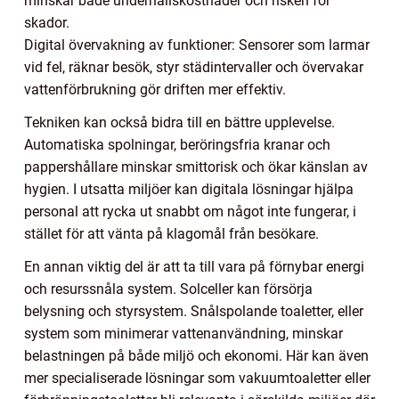
minskar både underhållskostnader och risken för
skador.
Digital övervakning av funktioner: Sensorer som larmar
vid fel, räknar besök, styr städintervaller och övervakar
vattenförbrukning gör driften mer effektiv.
Tekniken kan också bidra till en bättre upplevelse.
Automatiska spolningar, beröringsfria kranar och
pappershållare minskar smittorisk och ökar känslan av
hygien. I utsatta miljöer kan digitala lösningar hjälpa
personal att rycka ut snabbt om något inte fungerar, i
stället för att vänta på klagomål från besökare.
En annan viktig del är att ta till vara på förnybar energi
och resurssnåla system. Solceller kan försörja
belysning och styrsystem. Snålspolande toaletter, eller
system som minimerar vattenanvändning, minskar
belastningen på både miljö och ekonomi. Här kan även
mer specialiserade lösningar som vakuumtoaletter eller