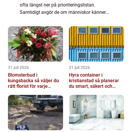
ofta längst ner på prioriteringslistan.
Samtidigt avgör de om människor känner
sig trygga, välkomna och vill stanna i en
stad, vid en badplats eller längs en
motorväg...
31 juli 2026
31 juli 2026
Blomsterbud i
Hyra container i
kungsbacka så väljer du
kristianstad så planerar
rätt florist för varje
du smart, säkert och
tillfälle
miljövänligt