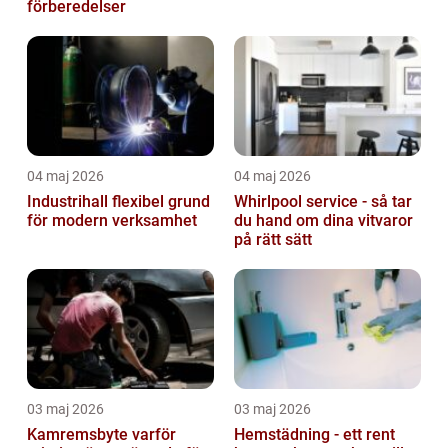
förberedelser
04 maj 2026
04 maj 2026
Industrihall flexibel grund
Whirlpool service - så tar
för modern verksamhet
du hand om dina vitvaror
på rätt sätt
03 maj 2026
03 maj 2026
Kamremsbyte varför
Hemstädning - ett rent