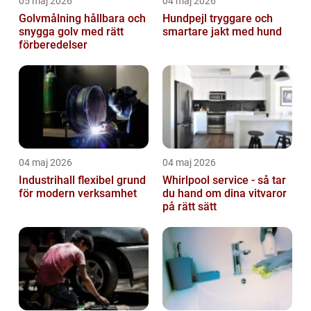
05 maj 2026
04 maj 2026
Golvmålning hållbara och
Hundpejl tryggare och
snygga golv med rätt
smartare jakt med hund
förberedelser
04 maj 2026
04 maj 2026
Industrihall flexibel grund
Whirlpool service - så tar
för modern verksamhet
du hand om dina vitvaror
på rätt sätt