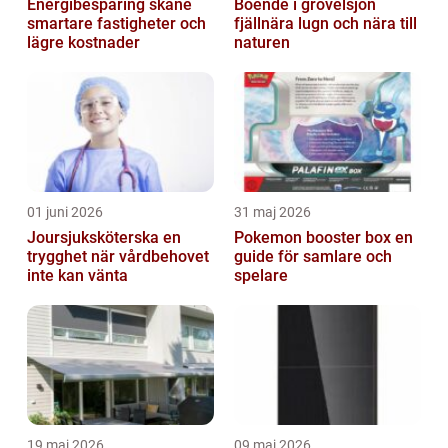
Energibesparing skåne
Boende i grövelsjön
smartare fastigheter och
fjällnära lugn och nära till
lägre kostnader
naturen
01 juni 2026
31 maj 2026
Joursjuksköterska en
Pokemon booster box en
trygghet när vårdbehovet
guide för samlare och
inte kan vänta
spelare
19 maj 2026
09 maj 2026