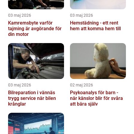
03 maj 2026
03 maj 2026
Kamremsbyte varför
Hemstädning - ett rent
tajming är avgörande för
hem att komma hem till
din motor
03 maj 2026
02 maj 2026
Bilreparation i vännäs
Psykoanalys för barn -
trygg service när bilen
när känslor blir för svåra
krånglar
att bära själv