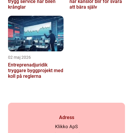
trygg service när bilen
när känslor blir för svåra
krånglar
att bära själv
02 maj 2026
Entreprenadjuridik
tryggare byggprojekt med
koll på reglerna
Adress