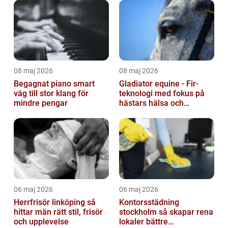
08 maj 2026
08 maj 2026
Begagnat piano smart
Gladiator equine - Fir-
väg till stor klang för
teknologi med fokus på
mindre pengar
hästars hälsa och
välbefinnande
06 maj 2026
06 maj 2026
Herrfrisör linköping så
Kontorsstädning
hittar män rätt stil, frisör
stockholm så skapar rena
och upplevelse
lokaler bättre