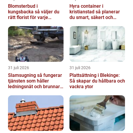
Blomsterbud i
Hyra container i
kungsbacka så väljer du
kristianstad så planerar
rätt florist för varje
du smart, säkert och
tillfälle
miljövänligt
31 juli 2026
31 juli 2026
Slamsugning så fungerar
Plattsättning i Blekinge:
tjänsten som håller
Så skapar du hållbara och
ledningsnät och brunnar i
vackra ytor
form