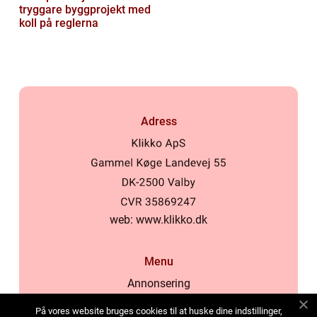
tryggare byggprojekt med
koll på reglerna
Adress
web:
www.klikko.dk
Menu
Annonsering
Om oss
På vores website bruges cookies til at huske dine indstillinger,