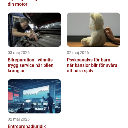
din motor
03 maj 2026
02 maj 2026
Bilreparation i vännäs
Psykoanalys för barn -
trygg service när bilen
när känslor blir för svåra
krånglar
att bära själv
02 maj 2026
Entreprenadjuridik