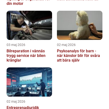
din motor
03 maj 2026
02 maj 2026
Bilreparation i vännäs
Psykoanalys för barn -
trygg service när bilen
när känslor blir för svåra
krånglar
att bära själv
02 maj 2026
Entreprenadjuridik