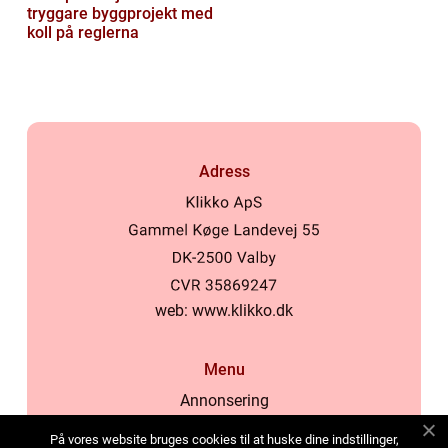
tryggare byggprojekt med
koll på reglerna
Adress
web:
www.klikko.dk
Menu
Annonsering
Om oss
På vores website bruges cookies til at huske dine indstillinger,