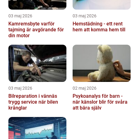
03 maj 2026
03 maj 2026
Kamremsbyte varför
Hemstädning - ett rent
tajming är avgörande för
hem att komma hem till
din motor
03 maj 2026
02 maj 2026
Bilreparation i vännäs
Psykoanalys för barn -
trygg service när bilen
när känslor blir för svåra
krånglar
att bära själv