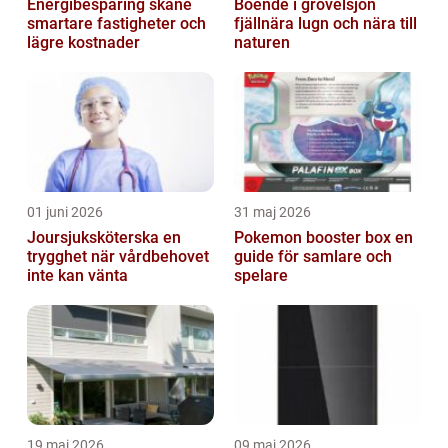
Energibesparing skåne
Boende i grövelsjön
smartare fastigheter och
fjällnära lugn och nära till
lägre kostnader
naturen
01 juni 2026
31 maj 2026
Joursjuksköterska en
Pokemon booster box en
trygghet när vårdbehovet
guide för samlare och
inte kan vänta
spelare
19 maj 2026
09 maj 2026