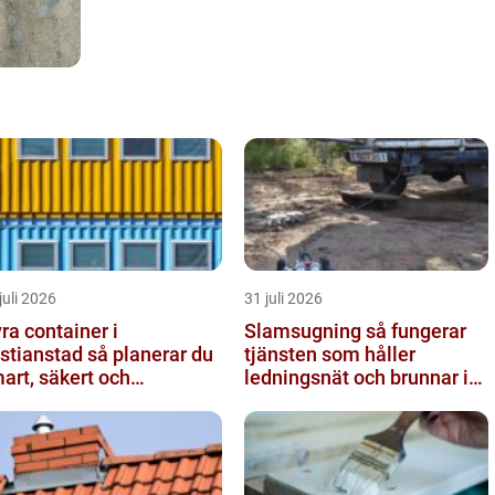
juli 2026
31 juli 2026
ra container i
Slamsugning så fungerar
ianstad så planerar du
tjänsten som håller
art, säkert och
ledningsnät och brunnar i
ljövänligt
form