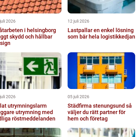
juli 2026
12 juli 2026
åtarbeten i helsingborg
Lastpallar en enkel lösning
yggt skydd och hållbar
som bär hela logistikkedjan
sign
juli 2026
05 juli 2026
lat utrymningslarm
Städfirma stenungsund så
yggare utrymning med
väljer du rätt partner för
dliga röstmeddelanden
hem och företag