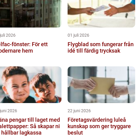
juli 2026
01 juli 2026
lfac-fönster: För ett
Flygblad som fungerar från
dernare hem
idé till färdig trycksak
juni 2026
22 juni 2026
äna pengar till laget med
Företagsvärdering luleå
alettpapper: Så skapar ni
kunskap som ger tryggare
 hållbar lagkassa
beslut