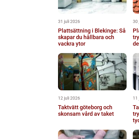
31 juli 2026
30 
Plattsättning i Blekinge: Så
Pl
skapar du hållbara och
tr
vackra ytor
de
12 juli 2026
11 
Taktvätt göteborg och
Ta
skonsam vård av taket
tr
ty